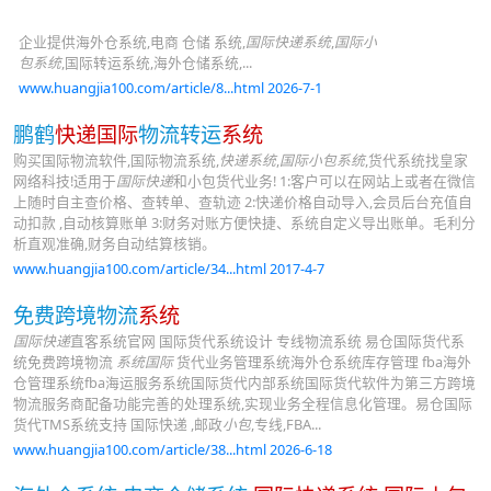
企业提供海外仓系统,电商 仓储 系统,
国际快递系统
,
国际小
包系统
,国际转运系统,海外仓储系统,...
www.huangjia100.com/article/8...html 2026-7-1
鹏鹤
快递国际
物流转运
系统
购买国际物流软件,国际物流系统,
快递系统
,
国际小包系统
,货代系统找皇家
网络科技!适用于
国际快递
和小包货代业务! 1:客户可以在网站上或者在微信
上随时自主查价格、查转单、查轨迹 2:快递价格自动导入,会员后台充值自
动扣款 ,自动核算账单 3:财务对账方便快捷、系统自定义导出账单。毛利分
析直观准确,财务自动结算核销。
www.huangjia100.com/article/34...html 2017-4-7
免费跨境物流
系统
国际快递
直客系统官网 国际货代系统设计 专线物流系统 易仓国际货代系
统免费跨境物流
系统国际
货代业务管理系统海外仓系统库存管理 fba海外
仓管理系统fba海运服务系统国际货代内部系统国际货代软件为第三方跨境
物流服务商配备功能完善的处理系统,实现业务全程信息化管理。易仓国际
货代TMS系统支持 国际快递 ,邮政
小包
,专线,FBA...
www.huangjia100.com/article/38...html 2026-6-18