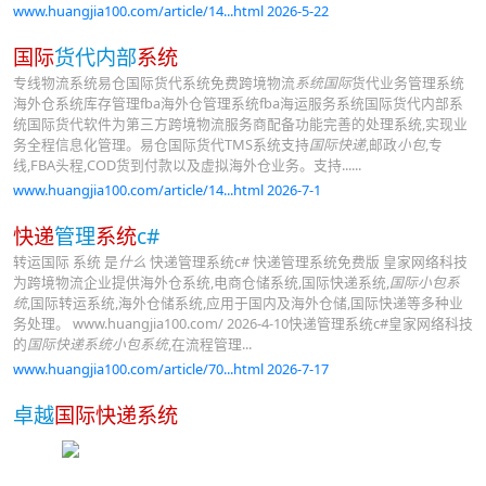
www.huangjia100.com/article/14...html 2026-5-22
国际
货代内部
系统
专线物流系统易仓国际货代系统免费跨境物流
系统国际
货代业务管理系统
海外仓系统库存管理fba海外仓管理系统fba海运服务系统国际货代内部系
统国际货代软件为第三方跨境物流服务商配备功能完善的处理系统,实现业
务全程信息化管理。易仓国际货代TMS系统支持
国际快递
,邮政
小包
,专
线,FBA头程,COD货到付款以及虚拟海外仓业务。支持......
www.huangjia100.com/article/14...html 2026-7-1
快递
管理
系统
c#
转运国际 系统 是
什么
快递管理系统c# 快递管理系统免费版 皇家网络科技
为跨境物流企业提供海外仓系统,电商仓储系统,国际快递系统,
国际小包系
统
,国际转运系统,海外仓储系统,应用于国内及海外仓储,国际快递等多种业
务处理。 www.huangjia100.com/ 2026-4-10快递管理系统c#皇家网络科技
的
国际快递系统小包系统
,在流程管理...
www.huangjia100.com/article/70...html 2026-7-17
卓越
国际快递系统