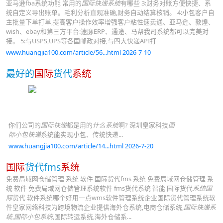
亚马逊fba系统功能 常用的
国际快递系统
有哪些 3:财务对账方便快捷、系
统自定义导出账单。毛利分析直观准确,财务自动结算核销。 4:小包客户自
主批量下单打单,提高客户操作效率增强客户粘性速卖通、亚马逊、敦煌、
wish、ebay和第三方平台:速脉ERP、通途、马帮我司系统都可以完美对
接。 5:与USPS,UPS等各国邮政对接,与四大快递API打
www.huangjia100.com/article/56...html 2026-7-10
最好的
国际
货代
系统
你们公司的
国际快递
都是用的
什么系统
啊? 深圳皇家科技
国
际小包快递
系统能实现小包、传统快递...
www.huangjia100.com/article/14...html 2026-7-20
国际
货代fms
系统
免费局域网仓储管理 系统 软件 国际货代fms 系统 免费局域网仓储管理 系
统 软件 免费局域网仓储管理系统软件 fms货代系统 智能 国际货代
系统国
际
货代 软件系统哪个好用一点wms软件管理系统企业国际货代管理系统软
件皇家网络科技为跨境物流企业提供海外仓系统,电商仓储系统,
国际快递系
统
,
国际小包系统
,国际转运系统,海外仓储系...