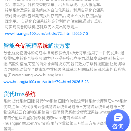
架、堆垛机、各种类型的叉车、出入库系统、无人搬运车、
控制系统及周边设备组成的自动化系统。利用自动化仓储系
统可持续地检查过期或找库存的产品,防止不良库存,提高管
理水平。 自动化仓储系统能充分利用存储空间,通过计算机
可实现设备的联机控制,以先入先出的原则,...
www.huangjia100.com/article/72...html 2026-7-5
智能
仓储
管理
系统
解决方案
分仓,优化物流体验与成本.自动校验合并/拆分订单,适用于一件代发,fba退
换货标,中转补仓等业务,助力企业提升核心竞争力.选择皇家网络科技就是
选择高效,精准,可靠的海外
仓储
解决方案.我们致力于以科技赋能,让跨境物
流更顺畅,助您在全球市场中乘风破浪,成就非凡!国际转运
系统
,海外仓系统,
电子
www.huang www.huangjia100...
www.huangjia100.com/article/79...html 2026-5-23
货代fms
系统
系统 货代系统国际 货代fms系统 国际仓储物流管控系统仓库管理wms系统
优缺点 fms货代系统云仓储物流系统亚马逊第三方物流系统亚马逊第三方
物流系统云仓储物流系统易仓国际货代
系统仓储
管理系统(wms)给用户带
来的价值深圳皇家网络科技的rwms电商
仓储系统
(huangjia100.com/rwms)应用与企业级第三方第三方
电子
商务仓储物流服
务商...