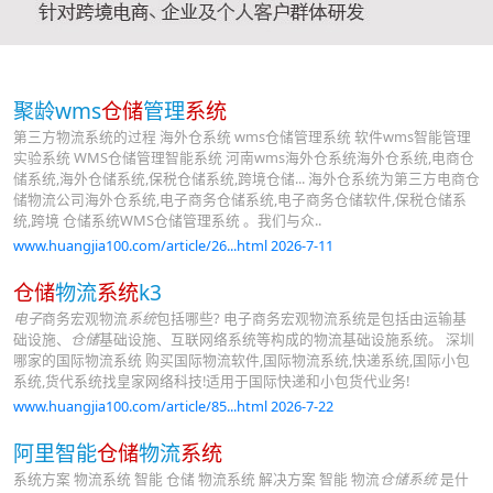
聚龄wms
仓储
管理
系统
第三方物流系统的过程 海外仓系统 wms仓储管理系统 软件wms智能管理
实验系统 WMS仓储管理智能系统 河南wms海外仓系统海外仓系统,电商仓
储系统,海外仓储系统,保税仓储系统,跨境仓储... 海外仓系统为第三方电商仓
储物流公司海外仓系统,电子商务仓储系统,电子商务仓储软件,保税仓储系
统,跨境 仓储系统WMS仓储管理系统 。我们与众..
www.huangjia100.com/article/26...html 2026-7-11
仓储
物流
系统
k3
电子
商务宏观物流
系统
包括哪些? 电子商务宏观物流系统是包括由运输基
础设施、
仓储
基础设施、互联网络系统等构成的物流基础设施系统。 深圳
哪家的国际物流系统 购买国际物流软件,国际物流系统,快递系统,国际小包
系统,货代系统找皇家网络科技!适用于国际快递和小包货代业务!
www.huangjia100.com/article/85...html 2026-7-22
阿里智能
仓储
物流
系统
系统方案 物流系统 智能 仓储 物流系统 解决方案 智能 物流
仓储系统
是什