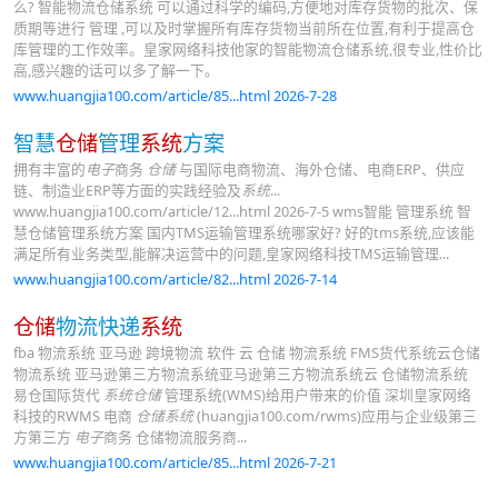
么? 智能物流仓储系统 可以通过科学的编码,方便地对库存货物的批次、保
质期等进行 管理 ,可以及时掌握所有库存货物当前所在位置,有利于提高仓
库管理的工作效率。皇家网络科技他家的智能物流仓储系统,很专业,性价比
高,感兴趣的话可以多了解一下。
www.huangjia100.com/article/85...html 2026-7-28
智慧
仓储
管理
系统
方案
拥有丰富的
电子
商务
仓储
与国际电商物流、海外仓储、电商ERP、供应
链、制造业ERP等方面的实践经验及
系统
...
www.huangjia100.com/article/12...html 2026-7-5 wms智能 管理系统 智
慧仓储管理系统方案 国内TMS运输管理系统哪家好? 好的tms系统,应该能
满足所有业务类型,能解决运营中的问题,皇家网络科技TMS运输管理...
www.huangjia100.com/article/82...html 2026-7-14
仓储
物流快递
系统
fba 物流系统 亚马逊 跨境物流 软件 云 仓储 物流系统 FMS货代系统云仓储
物流系统 亚马逊第三方物流系统亚马逊第三方物流系统云 仓储物流系统
易仓国际货代
系统仓储
管理系统(WMS)给用户带来的价值 深圳皇家网络
科技的RWMS 电商
仓储系统
(huangjia100.com/rwms)应用与企业级第三
方第三方
电子
商务 仓储物流服务商...
www.huangjia100.com/article/85...html 2026-7-21