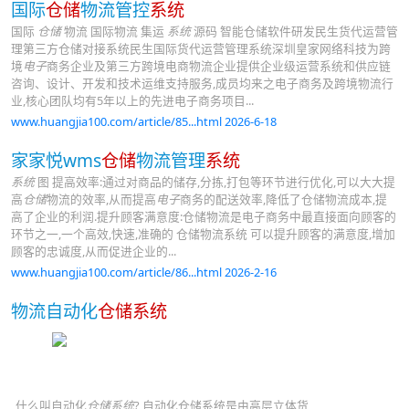
国际
仓储
物流管控
系统
国际
仓储
物流 国际物流 集运
系统
源码 智能仓储软件研发民生货代运营管
理第三方仓储对接系统民生国际货代运营管理系统深圳皇家网络科技为跨
境
电子
商务企业及第三方跨境电商物流企业提供企业级运营系统和供应链
咨询、设计、开发和技术运维支持服务,成员均来之电子商务及跨境物流行
业,核心团队均有5年以上的先进电子商务项目...
www.huangjia100.com/article/85...html 2026-6-18
家家悦wms
仓储
物流管理
系统
系统
图 提高效率:通过对商品的储存,分拣,打包等环节进行优化,可以大大提
高
仓储
物流的效率,从而提高
电子
商务的配送效率,降低了仓储物流成本,提
高了企业的利润.提升顾客满意度:仓储物流是电子商务中最直接面向顾客的
环节之一,一个高效,快速,准确的 仓储物流系统 可以提升顾客的满意度,增加
顾客的忠诚度,从而促进企业的...
www.huangjia100.com/article/86...html 2026-2-16
物流自动化
仓储系统
什么叫自动化
仓储系统
? 自动化仓储系统是由高层立体货