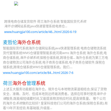
跨境电商仓储发货软件 荷兰海外仓系统 智能国际货代
系统
海外仓储
网站系统java快递管理系统电商仓...
www.huangjia100.com/article/46...html 2020-6-19
麦哲伦
海外仓系统
智能国际货代系统海外仓储网站系统java快递管理系统 电商仓储物流系统
货代管理系统WMS仓储管理智能系统河南wms 海外仓系统 海外仓系统,电
商仓储系统,
海外仓储系统
,保税仓储系统,跨境仓储... 海外仓系统为第三方电
商仓储物流公司海外仓系统,电子商务仓储系统,电子商务仓储软件,保税仓
储系统,跨境仓储系统WMS仓储管理系统。我们....
www.huangjia100.com/article/84...html 2026-7-6
荷兰
海外仓
管理
系统
上述五大服务功能都在海外仓。境外仓与本地物流渠道相结合,保证了货物
安全、准确、及时、低成本地到达终端消费者。选择在旺季时使用
海外仓
储
服务,既能缩短储藏时间,又能提高物流响应时间,提高销售量。 哪个公司
的海外仓
系统
做的比较好? 皇家科技他们公司的海外仓系统(保税仓系统),有
着13年开发经验,有基础版,升级版...