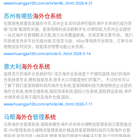
www.huangjia100.com/article/46...html 2026-6-21
苏州有哪些
海外仓系统
在跨境电商蓬勃发展的今天,苏州企业
如何选择
可靠的
海外仓系统
已成为突
破“出海”瓶颈的关键。皇家网络科技深耕数字化
仓储
领域,为苏州企业提供
一站式海外仓管理解决方案,助力业务覆盖欧美、东南亚等主要市场。 我们
的系统支持多平台无缝对接,实现亚马逊、eBay等电商平台库存、订单与本
地物流实时同步。智能库存预警功能让补货周...
www.huangjia100.com/article/3...html 2026-5-14
意大利
海外仓系统
选择浩方的海外仓系统好吗? 浩方海外仓系统是个不错的选择,他们的海外
仓系统很专业,拥有独家技术,很多大公司都是他们的客户。 不过你也可以
了解下我们皇家网络科技的海外仓系统,皇家网络科技为跨境物流企业提供
海外仓系统,电商仓储系统,国际快递系统,国际小包系统,国际转运系统,
海外
仓储系统
,应用于国内及海外仓储,国际...
www.huangjia100.com/article/46...html 2026-7-11
马帮
海外仓
管理
系统
马帮海外仓管理系统 湖南有哪些
海外仓系统仓储
物流管理系统方案智能仓
库 rfid管理系统仓储物流管理系统价格选择皇家网络科技的马帮海外仓管
理系统,就是选择一种高效,便捷,智能的跨境仓储解决方案,助力您的跨境电