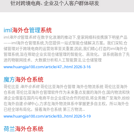
iml
海外仓
管理
系统
iml
海外仓
管理
系统
在数字化浪潮的推动下,皇家网络科技携旗下明星产品
——iml海外仓管理系统,为您提供一站式智能仓储解决方案。我们深知,仓
储管理对于跨境电商的运营效率至关重要,因此,我们精心打造的iml海外仓
管理系统,旨在帮助企业实现仓储管理的智能化、高效化。 该系统融合了先
进的物联网技术、大数据分析和人工智能算法,让仓储管理
www.huangjia100.com/article/47...html 2026-3-16
魔方
海外仓系统
哥伦比亚
海外仓系统
哥伦比亚海外仓管理 海外仓物流系统 哥伦比亚海外
仓系统 哥伦比亚海外仓管理软件作为未来重点发展的海外仓,国内物流和快
递企业借鉴在国内与电商平台企业成功合作的经验,将业务推广至海外,纷纷
在海外自建
仓储
中心,力求在海外物流体系中掌握更多自主权。所以海外仓
已经全球布局化。接着海外仓系统 第三方物流...
www.huangjia100.com/article/83...html 2026-5-19
荷兰
海外仓系统