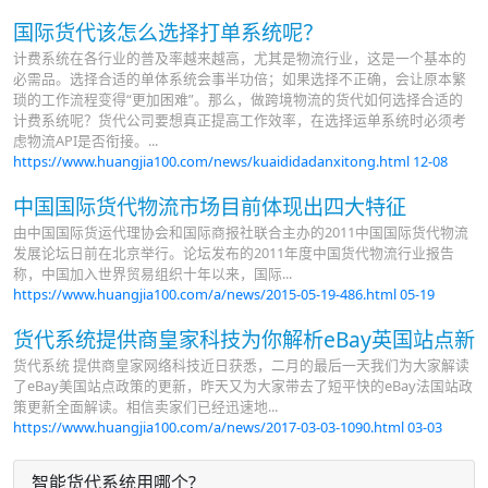
国际货代该怎么选择打单系统呢？
计费系统在各行业的普及率越来越高，尤其是物流行业，这是一个基本的
必需品。选择合适的单体系统会事半功倍；如果选择不正确，会让原本繁
琐的工作流程变得“更加困难”。那么，做跨境物流的货代如何选择合适的
计费系统呢？货代公司要想真正提高工作效率，在选择运单系统时必须考
虑物流API是否衔接。...
https://www.huangjia100.com/news/kuaididadanxitong.html
12-08
中国国际货代物流市场目前体现出四大特征
由中国国际货运代理协会和国际商报社联合主办的2011中国国际货代物流
发展论坛日前在北京举行。论坛发布的2011年度中国货代物流行业报告
称，中国加入世界贸易组织十年以来，国际...
https://www.huangjia100.com/a/news/2015-05-19-486.html
05-19
货代系统提供商皇家科技为你解析eBay英国站点新
货代系统 提供商皇家网络科技近日获悉，二月的最后一天我们为大家解读
了eBay美国站点政策的更新，昨天又为大家带去了短平快的eBay法国站政
策更新全面解读。相信卖家们已经迅速地...
https://www.huangjia100.com/a/news/2017-03-03-1090.html
03-03
智能货代系统用哪个?