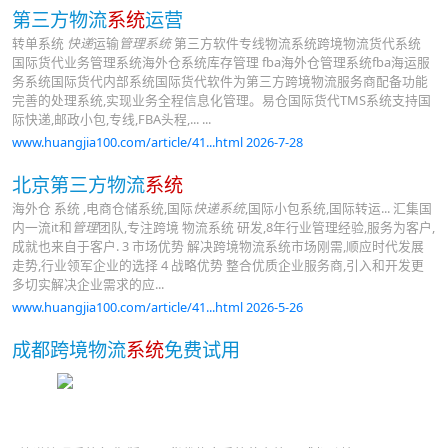
第三方物流
系统
运营
转单系统
快递
运输
管理系统
第三方软件专线物流系统跨境物流货代系统
国际货代业务管理系统海外仓系统库存管理 fba海外仓管理系统fba海运服
务系统国际货代内部系统国际货代软件为第三方跨境物流服务商配备功能
完善的处理系统,实现业务全程信息化管理。易仓国际货代TMS系统支持国
际快递,邮政小包,专线,FBA头程,... ...
www.huangjia100.com/article/41...html 2026-7-28
北京第三方物流
系统
海外仓 系统 ,电商仓储系统,国际
快递系统
,国际小包系统,国际转运... 汇集国
内一流it和
管理
团队,专注跨境 物流系统 研发,8年行业管理经验,服务为客户,
成就也来自于客户. 3 市场优势 解决跨境物流系统市场刚需,顺应时代发展
走势,行业领军企业的选择 4 战略优势 整合优质企业服务商,引入和开发更
多切实解决企业需求的应...
www.huangjia100.com/article/41...html 2026-5-26
成都跨境物流
系统
免费试用