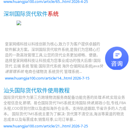
www.huangjia100.com/article/65...html 2026-4-25
深圳国际货代软件
系统
皇家网络科技以科技创新为核心,致力于为客户提供卓越的
软件解决方案。深圳国际货代软件系统,是我们为您精心打
造的一款高效管理工具,让您的货代业务更加顺畅、便捷。
选择皇家网络科技让科技成为您事业成功的强大后盾! 国际
货代 云端 系统 智能 国际货代系统 海外仓储网站系统java
快
递管理系统
电商仓储物流 系统货代 管理系统...
www.huangjia100.com/article/14...html 2026-7-15
汕头国际货代软件使用教程
国际货代软件为第三方跨境物流服务商配备功能完善的处理
系统
,实现业务
全程信息化
管理
。易仓国际货代TMS系统支持国际
快递
,邮政小包,专线,FBA
头程,COD货到付款以及虚拟海外仓业务。支持轨迹跟踪,节省许多的人力成
本。 国际货代TMS系统主要为了解决: 货代算不清空派,海派等渠道的物流
总成本以及每票成本;销售旺季,公司订单暴...
www.huangjia100.com/article/21...html 2026-7-25