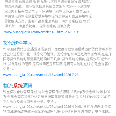
快递管理
系统免费 版 国际货代信息系统英文缩写 成都跨境
物流系统试用 国际货代信息系统英文缩写 推荐一下深圳皇
家网络科技有限公司,是一家跨境电商物流解决方案供应商,
为跨境电商物流企业提供跨境物流转运解决方案及跨境物流
营销解决方案。主要产品有集运系统、海外仓系统,国际
快
递系统
、海运系统等。 深圳哪家的国际货代...
www.huangjia100.com/article/37...html 2026-7-31
货代软件学习
作为国际货代企业,当业务发展到一定程度时就需要借助国际货代
管理系统
对企业进行集中化、信息化的管理。无论小包
快递
还是海空派专线,在选择
国际货代系统时都需要先明确以下几点: 货代系统的目的:提高效率,减少出
错; 货代系统的范围:是局域网还是互联网,是否可以随时在线访问,查询客户
信息; ...
www.huangjia100.com/article/18...html 2026-7-23
物流
系统
源码
珠宝保税仓储管理 系统 海外仓管理 系统源码 货代erp系统仓储 物流 快递
系统 易仓国际货代TMS系统支持国际快递,邮政小包,专线,FBA头程,COD货
到付款以及虚拟海外仓业务。支持...
www.huangjia100.com/article/57...html 2026-4-9国际货代系统设计 仓储
物流
快递系统快递
运输
管理系统
国际货代业务管理系统 电商订单仓储ER...