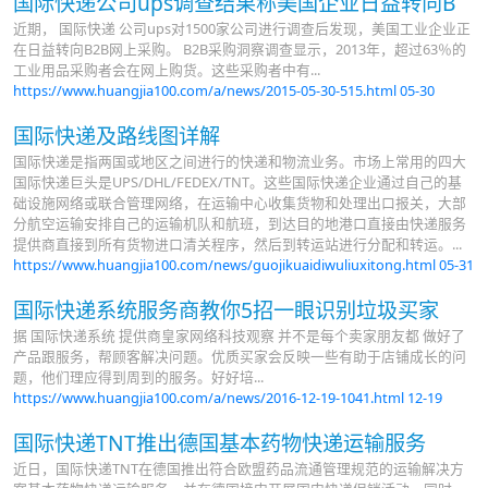
国际快递公司ups调查结果称美国企业日益转向B
近期， 国际快递 公司ups对1500家公司进行调查后发现，美国工业企业正
在日益转向B2B网上采购。 B2B采购洞察调查显示，2013年，超过63％的
工业用品采购者会在网上购货。这些采购者中有...
https://www.huangjia100.com/a/news/2015-05-30-515.html
05-30
国际快递及路线图详解
国际快递是指两国或地区之间进行的快递和物流业务。市场上常用的四大
国际快递巨头是UPS/DHL/FEDEX/TNT。这些国际快递企业通过自己的基
础设施网络或联合管理网络，在运输中心收集货物和处理出口报关，大部
分航空运输安排自己的运输机队和航班，到达目的地港口直接由快递服务
提供商直接到所有货物进口清关程序，然后到转运站进行分配和转运。...
https://www.huangjia100.com/news/guojikuaidiwuliuxitong.html
05-31
国际快递系统服务商教你5招一眼识别垃圾买家
据 国际快递系统 提供商皇家网络科技观察 并不是每个卖家朋友都 做好了
产品跟服务，帮顾客解决问题。优质买家会反映一些有助于店铺成长的问
题，他们理应得到周到的服务。好好培...
https://www.huangjia100.com/a/news/2016-12-19-1041.html
12-19
国际快递TNT推出德国基本药物快递运输服务
近日，国际快递TNT在德国推出符合欧盟药品流通管理规范的运输解决方