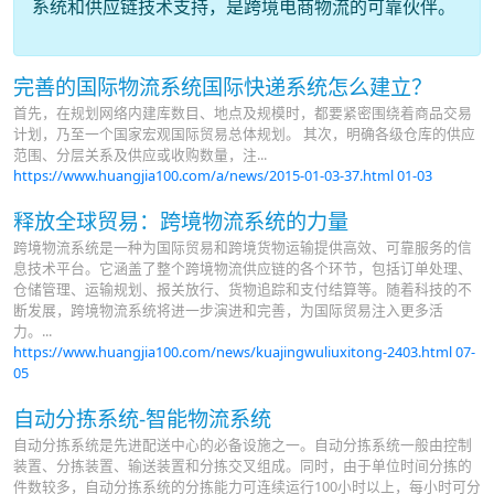
系统和供应链技术支持，是跨境电商物流的可靠伙伴。
完善的国际物流系统国际快递系统怎么建立？
首先，在规划网络内建库数目、地点及规模时，都要紧密围绕着商品交易
计划，乃至一个国家宏观国际贸易总体规划。 其次，明确各级仓库的供应
范围、分层关系及供应或收购数量，注...
https://www.huangjia100.com/a/news/2015-01-03-37.html
01-03
释放全球贸易：跨境物流系统的力量
跨境物流系统是一种为国际贸易和跨境货物运输提供高效、可靠服务的信
息技术平台。它涵盖了整个跨境物流供应链的各个环节，包括订单处理、
仓储管理、运输规划、报关放行、货物追踪和支付结算等。随着科技的不
断发展，跨境物流系统将进一步演进和完善，为国际贸易注入更多活
力。...
https://www.huangjia100.com/news/kuajingwuliuxitong-2403.html
07-
05
自动分拣系统-智能物流系统
自动分拣系统是先进配送中心的必备设施之一。自动分拣系统一般由控制
装置、分拣装置、输送装置和分拣交叉组成。同时，由于单位时间分拣的
件数较多，自动分拣系统的分拣能力可连续运行100小时以上，每小时可分