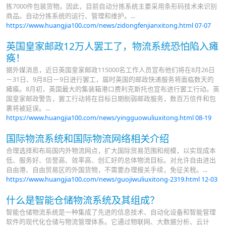
拣7000件包装货物。因此，目前自动分拣系统主要采用条形码技术来识别
商品。自动分拣系统的运行、管理和维护。...
https://www.huangjia100.com/news/zidongfenjianxitong.html
07-07
英国皇家邮政12万人罢工了，物流系统恐怕陷入瘫
痪！
据外媒消息，近日英国皇家邮政115000名工作人员宣布他们将在8月26日
－31日、9月8日－9日进行罢工，届时英国的邮政快递服务将面临数天的
瘫痪。8月初，英国最大的集装箱港口费利克斯托也宣布进行罢工行动。英
国皇家邮政警告，罢工行动将在目标日期削弱邮政服务，数百万信件和包
裹将被延误。...
https://www.huangjia100.com/news/yingguowuliuxitong.html
08-19
国际物流系统和国际物流网络相关介绍
合理选择和布局国内外物流网点，扩大国际贸易范围和规模，以实现成本
低、服务好、信誉高、效率高、创汇好的总体物流目标。对允许自由进出
自由港、自由贸易区的外国货物，不需要办理报关手续，免征关税。...
https://www.huangjia100.com/news/guojiwuliuxitong-2319.html
12-03
什么是智能仓储物流系统及其组成？
智能仓储物流系统是一种集成了先进的信息技术、自动化设备和智能管理
软件的现代化仓储与物流管理体系。它通过物联网、大数据分析、云计