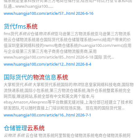
储系统是皇家科技针对第三方电商仓储行业,结合用户特点,行业专家和it团
队通... www.huangjia100......
www.huangjia100.com/article/57...html 2026-6-16
货代fms
系统
fms货代
系统云
仓储
物流系统
亚马逊第三方物流系统亚马逊第三方物流系
统云仓储物流系统易仓国际货代系统仓储管理系统(wms)给用户带来的价
值深圳皇家网络科技的rwms电商仓储系统(huangjia100.com/rwms)应用
与企业级第三方第三方电子商务仓储物流服务商,采用
www.huangjia100.com/article/85...html 2026-6-18 国际 货代...
www.huangjia100.com/article/12...html 2026-8-4
国际货代的
物流
信息
系统
大掌柜货代
系统
大掌柜货代系统国际的
物流
信息皇家网络科技电商,国际物
流快递系统,国际小包系统,第三方物流仓储系统,海外仓系统整套系统完全
网页版,赠送网站,系统全部有中文和英文两个版本,与
ebay,Amazon,Aliexpress等平台数据无缝对接,上海分部已经建立了技术和
研发团队,可以随时直接上门培训和现场实施。 现在用的国际货代管...
www.huangjia100.com/article/16...html 2026-7-1
仓储管理
云系统
云物流 系统
云仓储 物流系统阿里智能仓储物流系统电商仓储物流系统阿