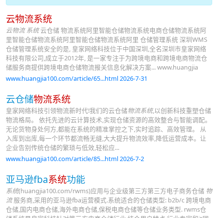
云物流系统
云物流 系统
云仓储 物流系统阿里智能仓储物流系统电商仓储物流系统阿
里智能仓储物流系统阿里智能仓储物流系统阿里 仓储管理系统 深圳WMS
仓储管理系统安全的是, 皇家网络科技位于中国深圳,全名深圳市皇家网络
科技有限公司,成立于2012年, 是一家专注于为跨境电商和跨境电商物流仓
储服务商提供跨境电商仓储物流报关信息化解决方案... www.huangjia
www.huangjia100.com/article/65...html 2026-7-31
云仓储
物流系统
皇家网络科技引领物流新时代!我们的云仓储
物流系统
,以创新科技重塑仓储
物流格局。 依托先进的云计算技术,实现仓储资源的高效整合与智能调配。
无论货物身处何方,都能在系统的精准掌控之下,实时追踪、高效管理。 从
入库到出库,每一个环节都流畅无缝,大大提升物流效率,降低运营成本。让
企业告别传统仓储的繁琐与低效,轻松应...
www.huangjia100.com/article/85...html 2026-7-2
亚马逊fba
系统
功能
系统
(huangjia100.com/rwms)应用与企业级第三方第三方电子商务仓储
物
流
服务商,采用的亚马逊fba运营模式.系统适合的仓储类型: b2b/c 跨境电商
仓储,国内电商仓储,海外电商仓储,保税电商仓储等仓储业务类型. rwms仓