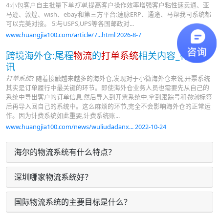
4:小包客户自主批量下单
打单
,提高客户操作效率增强客户粘性速卖通、亚
马逊、敦煌、wish、ebay和第三方平台:速脉ERP、通途、马帮我司系统都
可以完美对接。 5:与USPS,UPS等各国邮政对...
www.huangjia100.com/article/7...html 2026-8-7
跨境海外仓:尾程
物流
的
打单系统
相关内容_行业资
讯
打单系统
? 随着接触越来越多的海外仓,发现对于小微海外仓来说,开票系统
其实是订单履行中最关键的环节。即使海外仓业务人员也需要先从自己的
系统中导出客户的订单信息,然后导入到开票系统中,拿到跟踪号和
物流
标签
后再导入回自己的系统中。这么麻烦的环节,完全不会影响海外仓的正常运
作。因为计费系统如此重要,计费系统账...
www.huangjia100.com/news/wuliudadanx... 2022-10-24
海尔的物流系统有什么特点？
深圳哪家物流系统好？
国际物流系统的主要目标是什么？