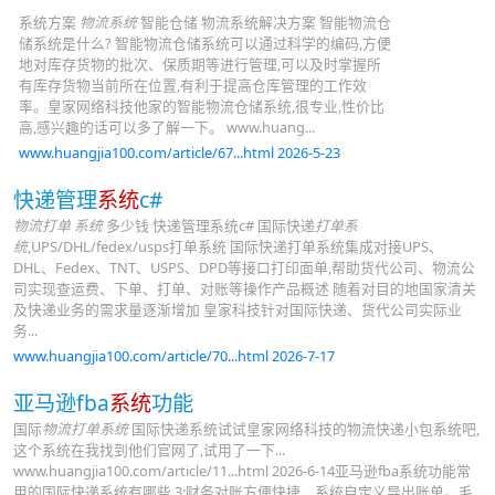
系统方案
物流系统
智能仓储 物流系统解决方案 智能物流仓
储系统是什么? 智能物流仓储系统可以通过科学的编码,方便
地对库存货物的批次、保质期等进行管理,可以及时掌握所
有库存货物当前所在位置,有利于提高仓库管理的工作效
率。皇家网络科技他家的智能物流仓储系统,很专业,性价比
高,感兴趣的话可以多了解一下。 www.huang...
www.huangjia100.com/article/67...html 2026-5-23
快递管理
系统
c#
物流打单 系统
多少钱 快递管理系统c# 国际快递
打单系
统
,UPS/DHL/fedex/usps打单系统 国际快递打单系统集成对接UPS、
DHL、Fedex、TNT、USPS、DPD等接口打印面单,帮助货代公司、物流公
司实现查运费、下单、打单、对账等操作产品概述 随着对目的地国家清关
及快递业务的需求量逐渐增加 皇家科技针对国际快递、货代公司实际业
务...
www.huangjia100.com/article/70...html 2026-7-17
亚马逊fba
系统
功能
国际
物流打单系统
国际快递系统试试皇家网络科技的物流快递小包系统吧,
这个系统在我找到他们官网了,试用了一下...
www.huangjia100.com/article/11...html 2026-6-14亚马逊fba系统功能常
用的国际快递系统有哪些 3:财务对账方便快捷、系统自定义导出账单。毛