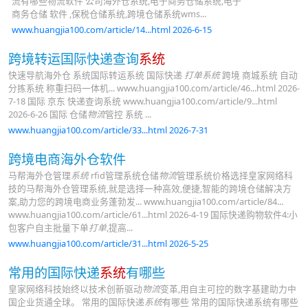
流有哪些物流软件 公司海外仓系统,电子商务仓储系统,电子
商务仓储 软件 ,保税仓储系统,跨境仓储系统wms...
www.huangjia100.com/article/14...html 2026-6-15
跨境转运国际快递查询
系统
快速导航海外仓 系统国际转运系统 国际快递
打单系统
跨境 商城系统 自动
分拣系统 称重扫码一体机... www.huangjia100.com/article/46...html 2026-
7-18 国际 京东 快递查询系统 www.huangjia100.com/article/9...html
2026-6-26 国际 仓储
物流
管控 系统 ...
www.huangjia100.com/article/33...html 2026-7-31
跨境电商海外仓软件
马帮海外仓管理
系统
rfid管理系统仓储
物流
管理系统价格选择皇家网络科
技的马帮海外仓管理系统,就是选择一种高效,便捷,智能的跨境仓储解决方
案,助力您的跨境电商业务蓬勃发... www.huangjia100.com/article/84...
www.huangjia100.com/article/61...html 2026-4-19 国际快递购物软件4:小
包客户自主批量下单
打单
,提高...
www.huangjia100.com/article/31...html 2026-5-25
常用的国际快递
系统
有哪些
皇家网络科技始终以技术创新驱动
物流
变革,用自主可控的数字基建助力中
国企业货通全球。 常用的国际快递
系统
有哪些 常用的国际快递系统有哪些