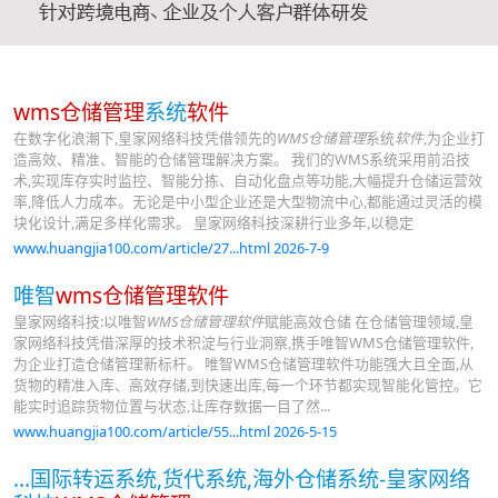
wms仓储管理
系统
软件
在数字化浪潮下,皇家网络科技凭借领先的
WMS仓储管理
系统
软件
,为企业打
造高效、精准、智能的仓储管理解决方案。 我们的WMS系统采用前沿技
术,实现库存实时监控、智能分拣、自动化盘点等功能,大幅提升仓储运营效
率,降低人力成本。无论是中小型企业还是大型物流中心,都能通过灵活的模
块化设计,满足多样化需求。 皇家网络科技深耕行业多年,以稳定
www.huangjia100.com/article/27...html 2026-7-9
唯智
wms仓储管理软件
皇家网络科技:以唯智
WMS仓储管理软件
赋能高效仓储 在仓储管理领域,皇
家网络科技凭借深厚的技术积淀与行业洞察,携手唯智WMS仓储管理软件,
为企业打造仓储管理新标杆。 唯智WMS仓储管理软件功能强大且全面,从
货物的精准入库、高效存储,到快速出库,每一个环节都实现智能化管控。它
能实时追踪货物位置与状态,让库存数据一目了然...
www.huangjia100.com/article/55...html 2026-5-15
...国际转运系统,货代系统,海外仓储系统-皇家网络