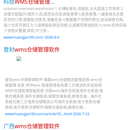
科技
WMS仓储管理
...
solution overseas warehouse 1,
仓储
标准化,流程化,大大提高工作效率 2,
合理分配国内/国外人员,规范化仓库流程
管理
3,拣货管理,一键查询当天要
发货的订单,根据批次拣货,准确无误 4,根据客户货物的情况,自动收取仓租,
减少仓库开销压力 5,退换贴标转运流程,让退换货更加轻松 6,r
wms
支持在每
个流程对重量,体积,尺寸收...
www.huangjia100.com/ 2026-8-6
登封
wms仓储管理软件
登封
wms仓储管理软件
海鼎wms仓储物流管理系统 wms仓
储管理 系统
软件wms
智能管理系统第三方物流的实验系统
WMS仓储管理智能系统 河南wms海外仓系统海外仓系统,电
商仓储系统,海外仓储系统,保税仓储系统,跨境仓储... 海外仓
系统为第三方电商仓储物流公司海外仓系统,电子商务仓储
系统,电子商务
仓储软件
,保税仓储系统,跨境仓储...
www.huangjia100.com/article/55...html 2026-7-23
广西
wms仓储管理软件