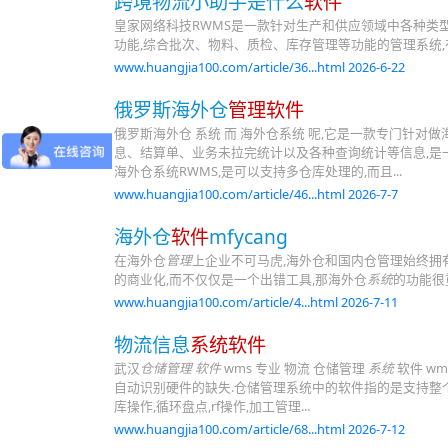
跨境物流小助手是什么
软件
皇家网络科技RWMS是一款针对生产和供应领域中各种类
功能,综合批次、物料、质检、库存管理等功能的管理系统
www.huangjia100.com/article/36...html 2026-6-22
俄罗斯海外仓
管理软件
俄罗斯海外仓 系统 而 海外仓系统 呢,它是一款专门针
息、结算单、业务未拉完统计以及各种查询统计等信息,是
海外仓系统RWMS,是可以支持多仓库处理的,而且...
www.huangjia100.com/article/46...html 2026-7-7
海外仓
软件
mfycang
在海外仓
管理
上企业不可马虎,海外仓和国内仓管理始终拥
的商业化,而不仅仅是一个出错工具,那海外仓
系统
的功能很
www.huangjia100.com/article/4...html 2026-7-11
物流信息
系统软件
武汉
仓储管理 软件
wms 专业 物流 仓储管理
系统
软件 w
自动识别硬件的缺失.仓储管理系统中的软件指的是支持整个系
库操作,循环盘点,rf操作,加工管理...
www.huangjia100.com/article/68...html 2026-7-12