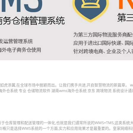
如虎添翼,在全球市场中脱颖而出。让我们携手共进,开启智慧物流的新篇章。 w
方海外仓系统 专业 仓储物流软件 湖南wms海外仓系统 京东 跨境物流 系统设计
重于仓库管理和配送管理的一体化,也就是我们通常所说的WMS+TMS,这类系统
 价格只是选择WMS系统的一个方面,实力和应用效果才是最重要的。皇家网络科