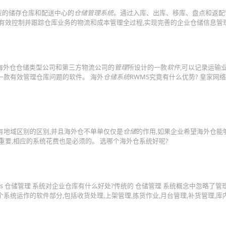
型的储存仓库和配送中心的
仓储管理系统
。通过入库、出库、移库、盘点和返配
,有效控制并跟踪仓库业务的物流和成本管理全过程,实现完善的企业仓储信息管
对做海外仓仓储类型公司和第三方物流公司的
管理
所设计的一款
软件
,可以记录运输
一款有效管理仓库问题的软件。 海外
仓储系统
RWMS究竟有什么优势? 皇家网
有地域区别的区别,并且海外仓不单单仅仅是
仓储
的作用,如果企业希望海外仓能
重要,相应的系统花费也是必须的。 选哪个海外仓系统好呢?
ms 仓储管理 系统对企业仓库有什么好处?传统的 仓储管理 系统概念中忽略了管
统运作的软件部分,包括收货处理,上架管理,拣货作业,月台管理,补货管理,库