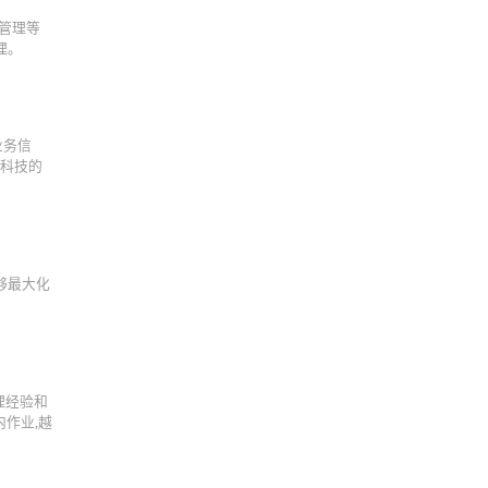
管理等
理。
业务信
络科技的
够最大化
理经验和
内作业,越