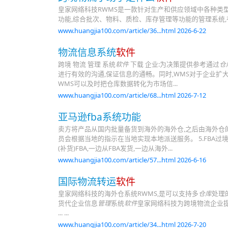
皇家网络科技RWMS是一款针对生产和供应领域中各种类
功能,综合批次、物料、质检、库存管理等功能的管理系统
www.huangjia100.com/article/36...html 2026-6-22
物流信息系统
软件
跨境 物流 管理 系统
软件
下载 企业:为决策提供参考通过
仓
进行有效的沟通,保证信息的通畅。同时,WMS对于企业扩
WMS可以及时把仓库数据转化为市场信...
www.huangjia100.com/article/68...html 2026-7-12
亚马逊fba系统功能
卖方将产品从国内批量备货到海外的海外仓,之后由海外仓
员会根据当地的指示在当地实现本地派送服务。 5.FBA过
(补货)FBA,一边从FBA发货,一边从海外...
www.huangjia100.com/article/57...html 2026-6-16
国际物流转运
软件
皇家网络科技的海外仓系统RWMS,是可以支持多
仓库
处理的,
货代企业信息
管理
系统
软件
皇家网络科技为跨境物流企业提供
... ...
www.huangjia100.com/article/34...html 2026-7-20