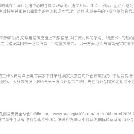
型的储存
仓库
和配送中心的仓储
管理
系统。通过入库、出库、移库、盘点和返配
,有效控制并跟踪仓库业务的物流和成本管理全过程,实现完善的企业仓储信息管
库管理
系统 ,可以连通供应链上下游 信息 ,对于原材料的采购、 物流 公si的预
大之后建设集团统一仓储信息平台有重要意义。 另一方面,仓库与销售是实时同步
的工作人员清点上架,有买家下订单时,卖家只需在海外仓
管理
系统中下达发货指令
境服务。 大多数情况下,FBA与第三方海外仓结合使用,先在海外仓囤货,定期或不
而且支持全球仓fulfillment,... www.huangjia100.com/article/46...html 2026
海外仓系统,电商仓储系统,国际快递系统,国际小包系统,国际转运系统,海外仓储