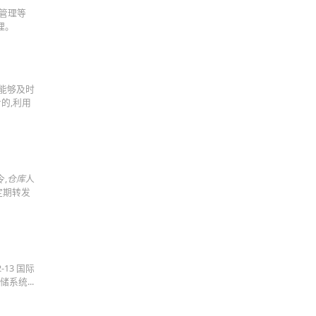
管理等
理。
约能够及时
的,利用
,
仓库
人
定期转发
-2-13 国际
系统...