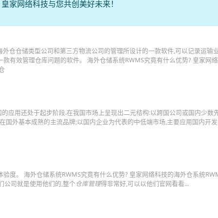
。皇家网络科技与您共创美好未来！
对做海外仓仓储类型公司和第三方物流公司的管理所设计的一款软件,可以记录运输
款有效管理仓库问题的软件。 海外仓储系统RWMS究竟有什么优势? 皇家网
仓
我国的应用还处于起步阶段.在我国市场上呈现出二元结构:以跨国公司或国内少数
中在国外基本成熟的主流品牌;以国内企业为代表的中低端市场,主要应用国内开发
体验度。 海外仓储系统RWMS究竟有什么优势? 皇家网络科技的海外仓系统RWM
,我们公司就是使用他们的,整个
仓库管理
得非常好,可以以他们官网看看...