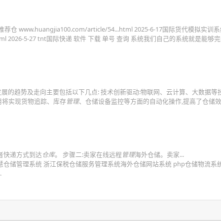
www.huangjia100.com/article/54...html 2025-6-17国际货代模拟实
/57...html 2026-5-27 tnt国际快递 软件 下载 单号 查询 系统我们自己的系统就是能
储发展的趋势及走向主要包括以下几点: 技术创新驱动:物联网、云计算、大数据等
用将实现货物追踪、库存
管理
、仓储设备监控等方面的自动化操作,提高了仓储
者快递方式到达
仓库
。 步骤二:卖家在线远程
管理
海外仓储。卖家...
2026-5-31 rfid智慧仓储管理系统 浙江保税仓储服务管理系统海外仓储网站系统 php仓储物流
.