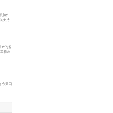
训系统操作
够完美支持
技术的发
效率和准
系统 今天国