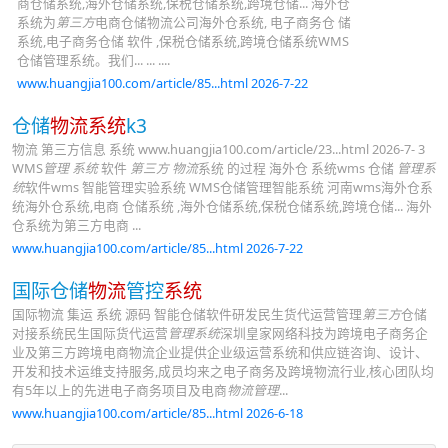
商仓储系统,海外仓储系统,保税仓储系统,跨境仓储... 海外仓
系统为
第三方
电商仓储物流公司海外仓系统, 电子商务仓 储
系统,电子商务仓储 软件 ,保税仓储系统,跨境仓储系统WMS
仓储管理系统。我们... ... ....
www.huangjia100.com/article/85...html 2026-7-22
仓储
物流系统
k3
物流 第三方信息 系统 www.huangjia100.com/article/23...html 2026-7- 3
WMS
管理 系统
软件
第三方 物流
系统 的过程 海外仓 系统wms 仓储
管理系
统
软件wms 智能管理实验系统 WMS仓储管理智能系统 河南wms海外仓系
统海外仓系统,电商 仓储系统 ,海外仓储系统,保税仓储系统,跨境仓储... 海外
仓系统为第三方电商 ...
www.huangjia100.com/article/85...html 2026-7-22
国际仓储
物流
管控
系统
国际物流 集运 系统 源码 智能仓储软件研发民生货代运营管理
第三方
仓储
对接系统民生国际货代运营
管理系统
深圳皇家网络科技为跨境电子商务企
业及第三方跨境电商物流企业提供企业级运营系统和供应链咨询、设计、
开发和技术运维支持服务,成员均来之电子商务及跨境物流行业,核心团队均
有5年以上的先进电子商务项目及电商
物流管理
...
www.huangjia100.com/article/85...html 2026-6-18