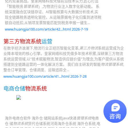
化的双重挑战。皇家网络科技凭借前沿技术实力,匠心打造
「智能税务
管理系统
」,为物流行业注入数字化新动能。 系
统深度融合区块链存证、AI智能核算与大数据分析技术,实
现全链路税务透明化管控。从运输票据电子化归集到进项税
额自动抵扣,从销项发票智能匹配到税务申报一键生...
www.huangjia100.com/article/42...html 2026-7-19
第三方物流系统
运营
在数字经济浪潮下,物流行业正经历智能化变革,
第三方物流
系统运营成为企
业降本增效的核心引擎。皇家网络科技凭借多年技术积累,深耕第三方物流
系统运营领域,以“技术赋能物流,智造供应链价值”为理念,为客户提供从系统
搭建到全链路运营的一体化解决方案。 我们自主研发的智能
物流管理系统
,
整合订单管理、仓储调度、运输追踪全...
www.huangjia100.com/article/41...html 2026-7-28
电商仓储
物流系统
海外电商仓软件 海外仓 储网站系统java快递
管理系统
电商
仓 储
物流系统
货代仓储系统河南海外仓系统 海外仓系统,电