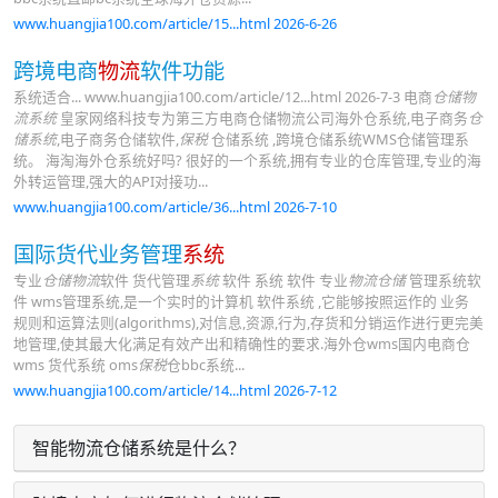
www.huangjia100.com/article/15...html 2026-6-26
跨境电商
物流
软件功能
系统适合... www.huangjia100.com/article/12...html 2026-7-3 电商
仓储物
流系统
皇家网络科技专为第三方电商仓储物流公司海外仓系统,电子商务
仓
储系统
,电子商务仓储软件,
保税
仓储系统 ,跨境仓储系统WMS仓储管理系
统。 海淘海外仓系统好吗? 很好的一个系统,拥有专业的仓库管理,专业的海
外转运管理,强大的API对接功...
www.huangjia100.com/article/36...html 2026-7-10
国际货代业务管理
系统
专业
仓储物流
软件 货代管理
系统
软件 系统 软件 专业
物流仓储
管理系统软
件 wms管理系统,是一个实时的计算机 软件系统 ,它能够按照运作的 业务
规则和运算法则(algorithms),对信息,资源,行为,存货和分销运作进行更完美
地管理,使其最大化满足有效产出和精确性的要求.海外仓wms国内电商仓
wms 货代系统 oms
保税
仓bbc系统...
www.huangjia100.com/article/14...html 2026-7-12
智能物流仓储系统是什么？