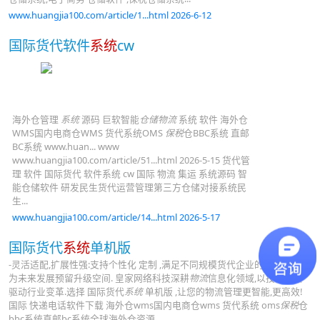
www.huangjia100.com/article/1...html 2026-6-12
国际货代软件
系统
cw
海外仓管理
系统
源码 巨软智能
仓储物流
系统 软件 海外仓
WMS国内电商仓WMS 货代系统OMS
保税
仓BBC系统 直邮
BC系统 www.huan... www
www.huangjia100.com/article/51...html 2026-5-15 货代管
理 软件 国际货代 软件系统 cw 国际 物流 集运 系统源码 智
能仓储软件 研发民生货代运营管理第三方仓储对接系统民
生...
www.huangjia100.com/article/14...html 2026-5-17
国际货代
系统
单机版
-灵活适配,扩展性强:支持个性化 定制 ,满足不同规模货代企业的独特需求,
为未来发展预留升级空间. 皇家网络科技深耕
物流
信息化领域,以技术创新
驱动行业变革.选择 国际货代
系统
单机版 ,让您的物流管理更智能,更高效!
国际 快递电话软件下载 海外仓wms国内电商仓wms 货代系统 oms
保税
仓
bbc系统直邮bc系统全球海外仓资源...