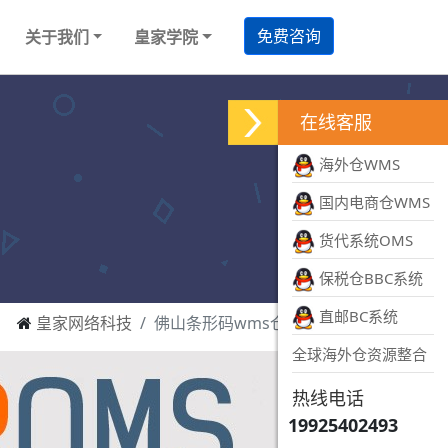
免费咨询
关于我们
皇家学院
在线客服
海外仓WMS
国内电商仓WMS
货代系统OMS
保税仓BBC系统
直邮BC系统
皇家网络科技
佛山条形码wms仓储管理
全球海外仓资源整合
热线电话
19925402493