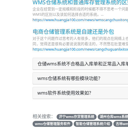
WMS仓储系统和普通库存管理系统的区
企业在经营到一定规模和阶段的时候都不得不思考一个问题
WMS的区别以及该如何选择合适的系统。...
https://www.huangjia100.com/news/wmscangchuxiton
电商仓储管理系统是自建还是外包
对于这个问题作过思考的人有很多，他们的观点在网络上
同，觉得还是很有必要说说我的看法的，不然憋在肚里难受。 
https://www.huangjia100.com/news/cangchuguanlixito
仓储wms系统不合格品入库单和正常品入库
wms仓储系统有哪些模块功能？
wms软件系统使用效果如？
相关搜索：
济宁wms存货管理系统
湖州仓库wms系
wms仓储管理服务软件
智能仓储管理系统介绍
吉林w