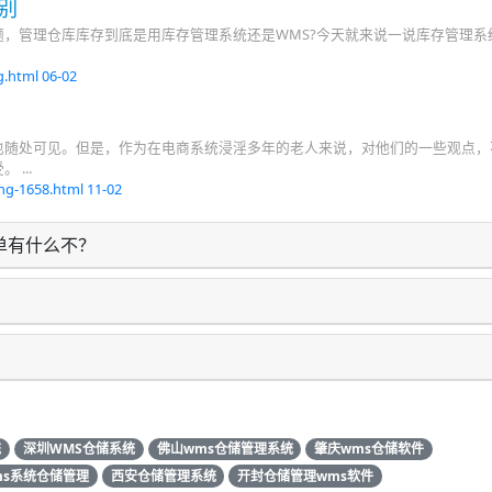
别
，管理仓库库存到底是用库存管理系统还是WMS?今天就来说一说库存管理系
g.html
06-02
也随处可见。但是，作为在电商系统浸淫多年的老人来说，对他们的一些观点，
...
ng-1658.html
11-02
单有什么不？
统
深圳WMS仓储系统
佛山wms仓储管理系统
肇庆wms仓储软件
ms系统仓储管理
西安仓储管理系统
开封仓储管理wms软件