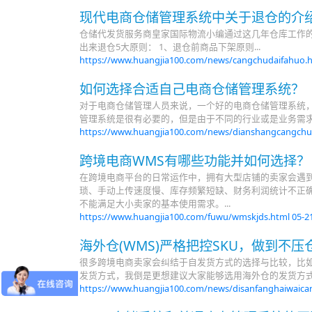
现代电商仓储管理系统中关于退仓的介
仓储代发货服务商皇家国际物流小编通过这几年仓库工作的
出来退仓5大原则： 1、退仓前商品下架原则...
https://www.huangjia100.com/news/cangchudaifahuo.
如何选择合适自己电商仓储管理系统？
对于电商仓储管理人员来说，一个好的电商仓储管理系统
管理系统是很有必要的，但是由于不同的行业或是业务需求都
https://www.huangjia100.com/news/dianshangcangchu
跨境电商WMS有哪些功能并如何选择？
在跨境电商平台的日常运作中，拥有大型店铺的卖家会遇
琐、手动上传速度慢、库存频繁短缺、财务利润统计不正
不能满足大小卖家的基本使用需求。...
https://www.huangjia100.com/fuwu/wmskjds.html
05-2
海外仓(WMS)严格把控SKU，做到不压
很多跨境电商卖家会纠结于自发货方式的选择与比较，比
发货方式，我倒是更想建议大家能够选用海外仓的发货方式，
https://www.huangjia100.com/news/disanfanghaiwaica