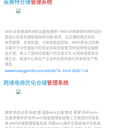
英赛特仓储
管理系统
WMS仓库管理系统
的功能有哪些?
WMS仓库管理系统
的目的
是独立实现仓储管理各种功能:收货、在正确的地点存货、
存货管理、定单处理、分拣和配送控制。WMS将关注的焦
点集中于对仓储执行的优化和有效管理,同时延伸到运输配
送计划、和上下游供应商客户的信息交互,从而有效提高仓
储企业、配送中心和生产企业的仓库的执行效率和生产率,
降低
www.huangjia100.com/article/74...html 2026-7-24
跨境电商优化仓储
管理系统
跨境 物流
仓库
系统 图 海鼎
wms
仓储 物流
管理 系统
wms
仓储
管理系统
软件wms智能管理系统第三方物流的实验系
统
WMS
仓储管理智能系统 河南wms海外仓系统海外仓系统,