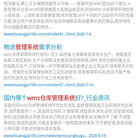
物流痛点,第三方仓储物流服务公司商——皇家科技WMS提出如下建议:入
库管理:针对多SKU的管理难度大及赠品规则多,利用
WMS仓库管理系统
完善
入库标准、上架标准及数据管理;库内管理:对于不同的产品提供不同的包装
方案,保证用户物流体验;同时会对存储要求高级客单价高的商品,提供特性
的仓储服务解决方案;物流 ...
www.huangjia100.com/article/41...html 2026-7-4
物流
管理系统
需求分析
wms仓库管理系统
好用吗? 员工:省时省力准确率高库存与生产、销售相互
依赖又相互制约,生产与销售决定着库存的周转率,同时,库存也制约着企业
的销售与生产,只有将每一环节管理得当才能使企业正常运作,获得更多的利
润。 传统的仓库管理依赖员工记忆和经验,导致差错率较高;而且不能严格
执行先进先出,有时对于员工任务安排不...
www.huangjia100.com/article/67...html 2026-2-16
国内哪个
wms仓库管理系统
好?_行业资讯
在国内的
wms仓库管理系统
市场比较混乱,选择管理系统方法和途径也比很
多,当然要看你个人,是选择比较好,方便管理,减低成本,简化点的,还是选择其
他的,这些都是必须要适合自己物流企业的管理系统,如果你不了解,不清楚
等原因,盲目的选择,可能会导致你一错再错,麻烦事多,不方便管理,系统功能
少等问题,可能会导致你成本增高...
www.huangjia100.com/news/wmscangkugu... 2020-6-19