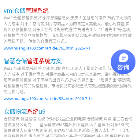
vmi仓储
管理系统
WMS
仓储
管理系统
将
仓库管理
信息化,无需人工繁琐的操作,节约了大量的
人力成本,对于库存而言,对库存商品人为的自定义其最大、最小库存量,实
现库存预警机制,对于库存的出货方式提供“先进先出”、“后进先出”等选项,
可根据当时商品价格趋势、市场状况来客观选择,有效规避因客观原因导致
的亏损问题。 传统的仓库管理方式...
www.huangjia100.com/article/76...html 2026-7-1
智慧仓储
管理系统
方案
WMS
仓储
管理系统
将
仓库管理
信息化,无需人工繁琐的操作,节约了大量的
人力成本,对于库存而言,对库存商品人为的自定义其最大、最小库存量,实
现库存预警机制,对于库存的出货方式提供“先进先出”、“后进先出”等选项,
可根据当时商品价格趋势、市场状况来客观选择,有效规避因客观原因导致
的亏损问题。
www.huangjia100.com/article/82...html 2026-7-14
仓储物流
系统
u9
仓储物流 调度通信 系统 针对化妆品企业的电商 仓储物流 痛点,第三方仓储
物流服务公司商——皇家科技WMS提出如下建议:入库管理:针对多SKU的
管理难度大及赠品规则多,利用
WMS仓库管理 系统
完善入库标准、上架标
准及数据管理;库内管理:对于不同的产品提供不同的包装方案,保证用户物