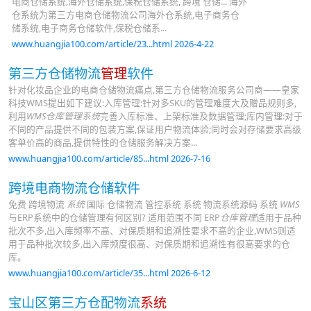
电商仓储系统,海外仓储系统,保税仓储系统, 跨境 仓储... 海外
仓系统为第三方电商仓储物流公司海外仓系统,电子商务仓
储系统,电子商务仓储软件,保税仓储系...
www.huangjia100.com/article/23...html 2026-4-22
第三方仓储物流
管理
软件
针对化妆品企业的电商仓储物流痛点,第三方仓储物流服务公司商——皇家
科技WMS提出如下建议:入库管理:针对多SKU的管理难度大及赠品规则多,
利用
WMS仓库管理系统
完善入库标准、上架标准及数据管理;库内管理:对于
不同的产品提供不同的包装方案,保证用户物流体验;同时会对存储要求高级
客单价高的商品,提供特性的仓储服务解决方案...
www.huangjia100.com/article/85...html 2026-7-16
跨境电商物流仓储软件
免费 跨境物流
系统
国际 仓储物流 管控系统 系统 物流系统源码 系统
WMS
与ERP系统中的仓储管理有何区别? 适用范围不同 ERP
仓库管理
适用于品种
批次不多,出入库频率不高、对保质期和追溯性要求不高的企业,WMS则适
用于品种批次较多,出入库频度很高、对保质期和追溯性有很高要求的仓
库。
www.huangjia100.com/article/35...html 2026-6-12
宝山区第三方仓配物流
系统