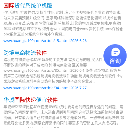
国际
货代系统单机版
-灵活适配,扩展性强:支持个性化 定制 ,满足不同规模货代企业的独特需求,
为未来发展预留升级空间. 皇家网络科技深耕物流信息化领域,以技术创新
驱动行业变革.选择 国际货代系统 单机版 ,让您的物流
管理
更智能,更高效!
国际 快递
电话
软件
下载 海外仓wms国内电商仓wms 货代系统 oms保税仓
bbc系统直邮bc系统全球海外仓资源...
www.huangjia100.com/article/15...html 2026-6-26
跨境电商物流
软件
跨境电商物流仓储
软件
管理
的主要方法.需要注意的是,灵活性,合作性以及
不断改进的精神对于成功的 跨境电商物流 至关重要.
www.huangjia100.com/article/85...html 2026-6-1 免费 跨境物流 系统 免
费第三方物流仓储系统跨境电商物流软件功能 跨境电商物流仓储软件 dsy
国际快递
系统深圳皇家网络科技为跨境电子商务企业及...
www.huangjia100.com/article/34...html 2026-7-27
华城
国际快递
便宜
软件
华城
国际快递
便宜
软件
物流
管理
系统时,要考虑到的是自身遇到的问题、需
要解决的问题是哪些、未来还会遇到哪些问题,这样选择快递系统时才会更
明确。只有最合适自己的物流管理系统才是最好的。 一般来说国际快递,都
是散客比较多需,在满足仓库需求的同时,要更多的营销工具来完成拓客。