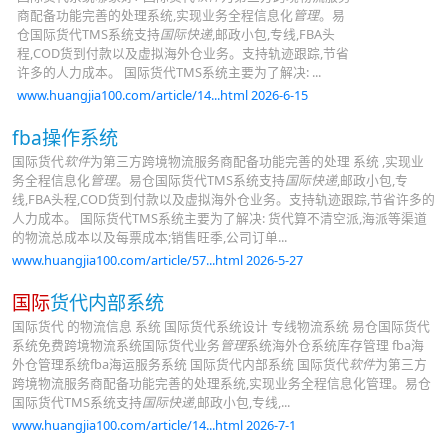
商配备功能完善的处理系统,实现业务全程信息化
管理
。易
仓国际货代TMS系统支持
国际快递
,邮政小包,专线,FBA头
程,COD货到付款以及虚拟海外仓业务。支持轨迹跟踪,节省
许多的人力成本。 国际货代TMS系统主要为了解决: ...
www.huangjia100.com/article/14...html 2026-6-15
fba操作系统
国际货代
软件
为第三方跨境物流服务商配备功能完善的处理 系统 ,实现业
务全程信息化
管理
。易仓国际货代TMS系统支持
国际快递
,邮政小包,专
线,FBA头程,COD货到付款以及虚拟海外仓业务。支持轨迹跟踪,节省许多的
人力成本。 国际货代TMS系统主要为了解决: 货代算不清空派,海派等渠道
的物流总成本以及每票成本;销售旺季,公司订单...
www.huangjia100.com/article/57...html 2026-5-27
国际
货代内部系统
国际货代 的物流信息 系统 国际货代系统设计 专线物流系统 易仓国际货代
系统免费跨境物流系统国际货代业务
管理
系统海外仓系统库存管理 fba海
外仓管理系统fba海运服务系统 国际货代内部系统 国际货代
软件
为第三方
跨境物流服务商配备功能完善的处理系统,实现业务全程信息化管理。易仓
国际货代TMS系统支持
国际快递
,邮政小包,专线,...
www.huangjia100.com/article/14...html 2026-7-1