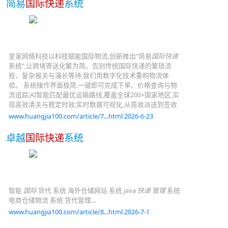
简易
国际快递
系统
皇家网络科技以科技赋能国际物流,创新推出“简易
国际快递
系统”,让跨境寄送化繁为简。告别传统国际快递的繁琐流
程、复杂报关与漫长等待,我们用数字化技术重构物流体
验。 系统操作界面极简,一键即可完成下单、价格查询与物
流追踪;AI智能匹配最优运输路线,覆盖全球200+国家地区,实
现高效清关与稳定时效;实时数据可视化,从揽收派送到签收
www.huangjia100.com/article/7...html 2026-6-23
卓越
国际快递
系统
智能
国际
货代 系统 海外仓储网站 系统 java
快递 管理
系统
电商仓储物流 系统 货代管理...
www.huangjia100.com/article/8...html 2026-7-1