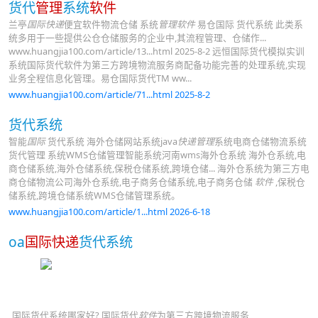
货代
管理
系统
软件
兰亭
国际快递
便宜软件物流仓储 系统
管理软件
易仓国际 货代系统 此类系
统多用于一些提供公仓仓储服务的企业中,其流程管理、仓储作...
www.huangjia100.com/article/13...html 2025-8-2 远恒国际货代模拟实训
系统国际货代软件为第三方跨境物流服务商配备功能完善的处理系统,实现
业务全程信息化管理。易仓国际货代TM ww...
www.huangjia100.com/article/71...html 2025-8-2
货代系统
智能
国际
货代系统 海外仓储网站系统java
快递管理
系统电商仓储物流系统
货代管理 系统WMS仓储管理智能系统河南wms海外仓系统 海外仓系统,电
商仓储系统,海外仓储系统,保税仓储系统,跨境仓储... 海外仓系统为第三方电
商仓储物流公司海外仓系统,电子商务仓储系统,电子商务仓储
软件
,保税仓
储系统,跨境仓储系统WMS仓储管理系统。
www.huangjia100.com/article/1...html 2026-6-18
oa
国际快递
货代系统
国际货代系统哪家好? 国际货代
软件
为第三方跨境物流服务