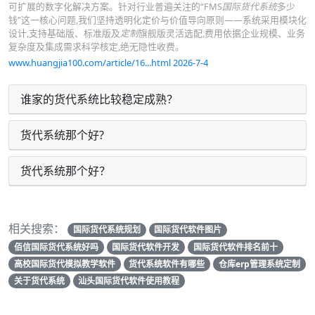
可扩展的数字化解决方案。针对行业普遍关注的“FMS
国际货代系统
多少
钱”这一核心问题,我们坚持透明化定价与价值导向原则——系统采用模块化
设计,支持基础版、标准版及
定制
旗舰版灵活选配,费用依据企业规模、业务
复杂度及集成需求科学核定,绝无隐性收费。
www.huangjia100.com/article/16...html 2026-7-4
谁家的货代系统比较稳定成熟？
货代系统那个好?
货代系统那个好？
相关搜索：
国际货代系统规划
国际货代软件图片
佰信国际货代系统好吗
国际货代软件开发
国际货代软件排名前十
高校国际货代模拟教学软件
货代系统软件有哪些
仓库erp管理系统定制
关于货代系统
汕头国际货代软件使用教程