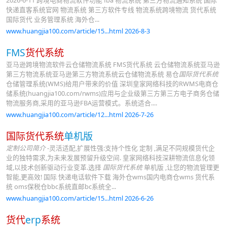
2026-6-11 跨境电商物流软件功能 fba 物流系统 第三方物流通知系统 国际
快递直客系统官网 物流系统 第三方软件专线 物流系统跨境物流 货代系统
国际货代 业务管理系统 海外仓...
www.huangjia100.com/article/15...html 2026-8-3
FMS
货代系统
亚马逊跨境物流软件云仓储物流系统 FMS货代系统 云仓储物流系统亚马逊
第三方物流系统亚马逊第三方物流系统云仓储物流系统 易仓
国际货代系统
仓储管理系统(WMS)给用户带来的价值 深圳皇家网络科技的RWMS电商仓
储系统(huangjia100.com/rwms)应用与企业级第三方第三方电子商务仓储
物流服务商,采用的亚马逊FBA运营模式。系统适合....
www.huangjia100.com/article/12...html 2026-7-26
国际货代系统
单机版
定制公司简介
-灵活适配,扩展性强:支持个性化 定制 ,满足不同规模货代企
业的独特需求,为未来发展预留升级空间. 皇家网络科技深耕物流信息化领
域,以技术创新驱动行业变革.选择
国际货代系统
单机版 ,让您的物流管理更
智能,更高效! 国际 快递电话软件下载 海外仓wms国内电商仓wms 货代系
统 oms保税仓bbc系统直邮bc系统全...
www.huangjia100.com/article/15...html 2026-6-26
货代
erp
系统