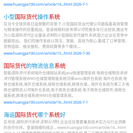
www.huangjia100.com/article/14...html 2026-7-1
小型
国际货代
操作
系统
在当今全球贸易日益频繁的背景下,小型国际货运代理公司面临着高效管理
与精准操作的双重挑战。皇家网络科技
有限公司
凭借多年行业经验,推出专
为小型
国际货代
企业量身
定制
的小型国际货代操作
系统
,助力企业在竞争中
脱颖而出。 我们的操作系统以简洁、智能、高效为核心,集成了订单管理、
货物追踪、报关报检、费用结算等多个模块,...
www.huangjia100.com/article/15...html 2026-7-30
国际货代
的物流信息
系统
智能
国际货代系统
海外仓储网站系统java快递管理系统 电商仓储物流
系统
货代
管理系统WMS仓储管理智能系统河南wms海外仓系统 海外仓系统,电
商仓储系统,海外仓储系统,保税仓储系统,跨境仓储... 海外仓系统为第三方电
商仓储物流
公司
海外仓系统,电子商务仓储系统,电子商务仓储软件,保税仓
储系统,跨境仓储系统WMS仓储管理系统。
www.huangjia100.com/article/16...html 2026-7-1
海运
国际货代
哪个
系统
好
在寻找
国际货代系统 定制公司
时,企业往往需要兼具技术实力与行业洞察
的合作伙伴。皇家网络科技正... www.huangjia100.com/article/16...html