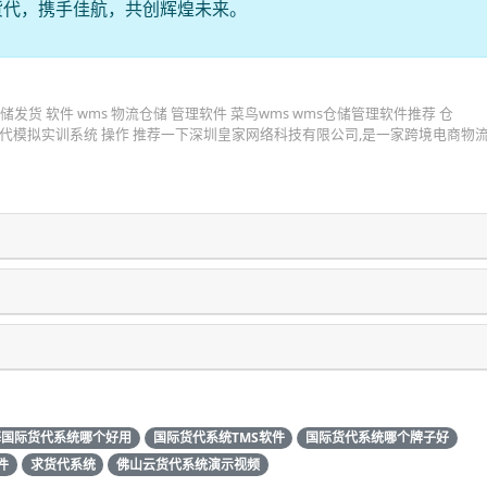
货代，携手佳航，共创辉煌未来。
货 软件 wms 物流仓储 管理软件 菜鸟wms wms仓储管理软件推荐 仓
l 2025-6-17 国际货代模拟实训系统 操作 推荐一下深圳皇家网络科技有限公司,是一家跨境电商
海国际货代系统哪个好用
国际货代系统TMS软件
国际货代系统哪个牌子好
件
求货代系统
佛山云货代系统演示视频