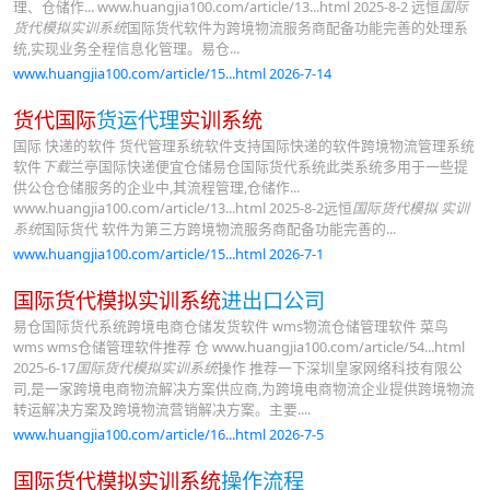
理、仓储作... www.huangjia100.com/article/13...html 2025-8-2 远恒
国际
货代模拟实训系统
国际货代软件为跨境物流服务商配备功能完善的处理系
统,实现业务全程信息化管理。易仓...
www.huangjia100.com/article/15...html 2026-7-14
货代国际
货运代理
实训系统
国际 快递的软件 货代管理系统软件支持国际快递的软件跨境物流管理系统
软件
下载
兰亭国际快递便宜仓储易仓国际货代系统此类系统多用于一些提
供公仓仓储服务的企业中,其流程管理,仓储作...
www.huangjia100.com/article/13...html 2025-8-2远恒
国际货代模拟 实训
系统
国际货代 软件为第三方跨境物流服务商配备功能完善的...
www.huangjia100.com/article/15...html 2026-7-1
国际货代模拟实训系统
进出口公司
易仓国际货代系统跨境电商仓储发货软件 wms物流仓储管理软件 菜鸟
wms wms仓储管理软件推荐 仓 www.huangjia100.com/article/54...html
2025-6-17
国际货代模拟实训系统
操作 推荐一下深圳皇家网络科技有限公
司,是一家跨境电商物流解决方案供应商,为跨境电商物流企业提供跨境物流
转运解决方案及跨境物流营销解决方案。主要....
www.huangjia100.com/article/16...html 2026-7-5
国际货代模拟实训系统
操作流程