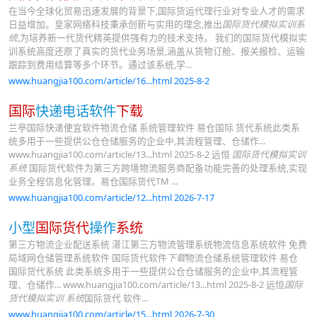
在当今全球化贸易迅速发展的背景下,国际货运代理行业对专业人才的需求
日益增加。皇家网络科技秉承创新与实用的理念,推出
国际货代模拟实训系
统
,为培养新一代货代精英提供强有力的技术支持。 我们的国际货代模拟实
训系统高度还原了真实的货代业务场景,涵盖从货物订舱、报关报检、运输
跟踪到费用结算等多个环节。通过该系统,学...
www.huangjia100.com/article/16...html 2025-8-2
国际
快递电话软件
下载
兰亭国际快递便宜软件物流仓储 系统管理软件 易仓国际 货代系统此类系
统多用于一些提供公仓仓储服务的企业中,其流程管理、仓储作...
www.huangjia100.com/article/13...html 2025-8-2 远恒
国际货代模拟实训
系统
国际货代软件为第三方跨境物流服务商配备功能完善的处理系统,实现
业务全程信息化管理。易仓国际货代TM ...
www.huangjia100.com/article/12...html 2026-7-17
小型
国际货代
操作
系统
第三方物流企业配送系统 湛江第三方物流管理系统物流信息系统软件 免费
局域网仓储管理系统软件 国际货代软件
下载
物流仓储系统管理软件 易仓
国际货代系统 此类系统多用于一些提供公仓仓储服务的企业中,其流程管
理、仓储作... www.huangjia100.com/article/13...html 2025-8-2 远恒
国际
货代模拟实训 系统
国际货代 软件...
www.huangjia100.com/article/15...html 2026-7-30