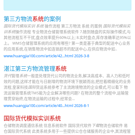
第三方物流
系统
的案例
国际货代模拟实训 系统
操作流程 第三方物流 系统 的案例
国际货代模拟实
训系统
操作流程 专业物流仓储管理系统软件 7.随到随盘的实际操作模式,与
其他流程互不干扰,盘点效率提升60%以上; 8.实时盘点,库存准确率达95%以
上。 WMS仓储管理系统的应用有哪些? 第一类是基于典型的配送中心业务
的应用系统,在销售物流中如连锁超市的配送中心,在供应物流中如..
www.huangjia100.com/article/42...html 2026-3-8
湛江第三方物流管理
系统
货代
管理
系统
一般是处理货代公司的物流业务,解决高成本、高人力和低时
效的问题,这样才能在与日剧增的物流环境下脱颖而出,把控着精细化的业务
流程,皇家科技
国际
货运系统参考了主流跨境物流的企业模式,可以看下 物
流运输管理系统TMS能为企业解决哪些问题? 在物流的整个流程中,运输管
理贯穿始终,在物流运输的过程中,经常会...
www.huangjia100.com/article/40...html 2026-8-1
国际货代模拟实训系统
仓储物流调度通信系统 信息系统软件 国际货代软件
下载
物流仓储软件 易
仓国际货代系统 此类系统多用于一些提供公仓仓储服务的企业中,其流程管