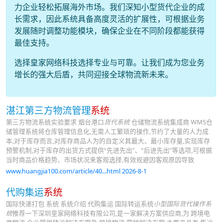
力企业轻松拓展海外市场。我们深知小型货代企业的成
长需求，因此系统具备高度灵活的扩展性，可根据业务
发展随时调整功能模块，确保企业在不同阶段都能获得
最佳支持。
选择皇家网络科技选择专业与可靠。让我们成为您业务
增长的强大后盾，共同迎接全球物流新未来。
湛江第三方物流管理
系统
第三方物流系统实验要求 烟台港口
货代系统
仓储物流系统集成商 WMS仓
储管理系统将仓库管理信息化,无需人工繁琐的操作,节约了大量的人力成
本,对于库存而言,对库存商品人为的自定义其最大、最小库存量,实现库存
预警机制,对于库存的出货方式提供“先进先出”、“后进先出”等选项,可根据
当时商品价格趋势、市场状况来客观选择,有效规避因客观原因导致
www.huangjia100.com/article/40...html 2026-8-1
代购集运
系统
国际快递打包 系统 系统介绍 代购集运 国际转运系统
小型国际货代操作系
统
推荐一下深圳皇家网络科技有限公司,是一家解决方案供应商,为 跨境电