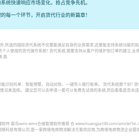
的系统快速响应市场变化，抢占竞争先机。
理的每一个环节，开启货代行业的新篇章！
之外,所选的国际货代系统不仅要能满足自身的业务需求,还要能支持系统功能的拓
个人使用的货代操作系统? 货代系统,需要支持从客户的维护到订单的建立,业
 直
的,智能识别托单、智能预警、自动对账、一键导入银行账单。 货代系统那个好? 
际情况来选择。 建议您可以去申请一套可以免费先试用的系统,然后看看是否合适
ms wms仓储管理软件推荐 仓 www.huangjia100.com/article/54...h
络科技有限公司,是一家跨境电商物流解决方案供应商,为跨境电商物流企业提