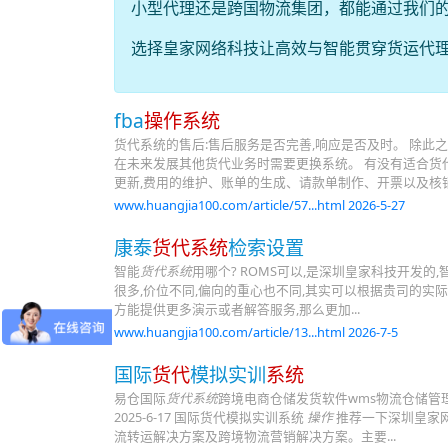
小型代理还是跨国物流集团，都能通过我们
选择皇家网络科技让高效与智能贯穿货运代
fba
操作系统
货代系统的售后:售后服务是否完善,响应是否及时。 除此
在未来发展其他货代业务时需要更换系统。 有没有适合货代
更新,费用的维护、账单的生成、请款单制作、开票以及核销
www.huangjia100.com/article/57...html 2026-5-27
康泰
货代系统
检索设置
智能
货代系统
用哪个? ROMS可以,是深圳皇家科技开发
很多,价位不同,偏向的重心也不同,其实可以根据贵司的实
方能提供更多演示或者解答服务,那么更加...
www.huangjia100.com/article/13...html 2026-7-5
国际
货代
模拟实训
系统
易仓国际
货代系统
跨境电商仓储发货软件wms物流仓储管理软件 菜鸟w
2025-6-17 国际货代模拟实训系统
操作
推荐一下深圳皇家网
流转运解决方案及跨境物流营销解决方案。主要...