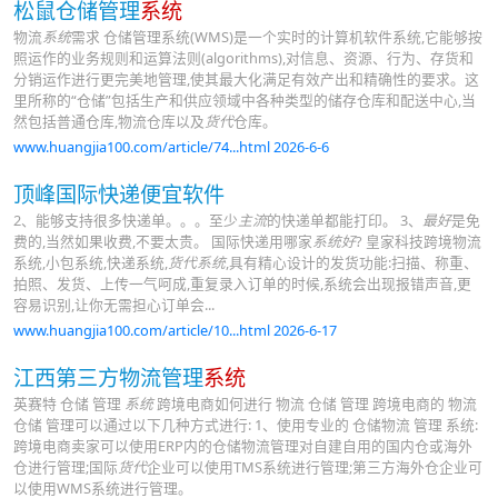
松鼠仓储管理
系统
物流
系统
需求 仓储管理系统(WMS)是一个实时的计算机软件系统,它能够按
照运作的业务规则和运算法则(algorithms),对信息、资源、行为、存货和
分销运作进行更完美地管理,使其最大化满足有效产出和精确性的要求。这
里所称的“仓储”包括生产和供应领域中各种类型的储存仓库和配送中心,当
然包括普通仓库,物流仓库以及
货代
仓库。
www.huangjia100.com/article/74...html 2026-6-6
顶峰国际快递便宜软件
2、能够支持很多快递单。。。至少
主流
的快递单都能打印。 3、
最好
是免
费的,当然如果收费,不要太贵。 国际快递用哪家
系统好
? 皇家科技跨境物流
系统,小包系统,快递系统,
货代系统
,具有精心设计的发货功能:扫描、称重、
拍照、发货、上传一气呵成,重复录入订单的时候,系统会出现报错声音,更
容易识别,让你无需担心订单会...
www.huangjia100.com/article/10...html 2026-6-17
江西第三方物流管理
系统
英赛特 仓储 管理
系统
跨境电商如何进行 物流 仓储 管理 跨境电商的 物流
仓储 管理可以通过以下几种方式进行: 1、使用专业的 仓储物流 管理 系统:
跨境电商卖家可以使用ERP内的仓储物流管理对自建自用的国内仓或海外
仓进行管理;国际
货代
企业可以使用TMS系统进行管理;第三方海外仓企业可
以使用WMS系统进行管理。