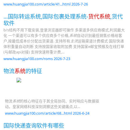
www.huangjia100.com/article/41...html 2026-7-26
...国际转运系统,国际包裹处理系统-
货代系统
,货代
软件
b/s结构不用下载安装,登录浏览器即可操作 多渠道多供应商模式,利润最大
化 一个渠道可以有多个供应商多个价格,
系统
自动识别最低销售价格给客
户,按最低成本价分配出货渠道. 支持所有
主流
运输渠道计费模式 国际快递
体积重量自动判断 支持按国家收取附加费 支持国家e邮宝预报及在线打单
(与邮政api对接) 支持快速称重计费,...
www.huangjia100.com/roms 2026-7-23
物流
系统
的特征
物流
系统
的核心特征在于其全局协同、实时响应与数据驱
动。皇家网络科技深刻洞察这些关键痛点,以...
www.huangjia100.com/article/68...html 2026-6-24
国际快递查询软件有哪些