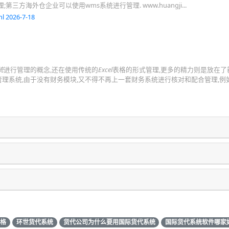
;第三方海外仓企业可以使用wms系统进行管理. www.huangji...
l 2026-7-18
统
进行管理的概念,还在使用传统的
Excel
表格的形式管理,更多的精力则是放在了
理系统,由于没有财务模块,又不得不再上一套财务系统进行核对和配合管理,例
表格
环世货代系统
货代公司为什么要用国际货代系统
国际货代系统软件哪家