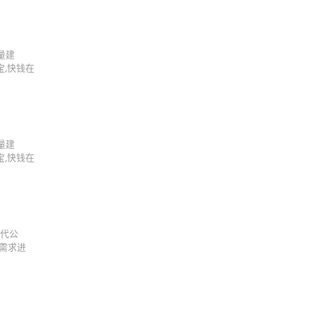
量建
宝,快钱在
量建
宝,快钱在
货代公
业需求进