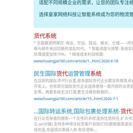
适配不同规模企业的需求，让您的团队专注
选择皇家网络科技让智能系统成为您的物流
货代系统
* 全链路透明掌控: 海运、空运、陆运、报关、仓储——所
格与邮件来回切换的混乱时代。 * 智能调度与预警: 系统
处理速度加快70%。 * 精准成本利润核算:
www.huangjia100.com/article/1...html 2026-6-18
民生国际
货代
运营管理
系统
在目前的国际
货代
行业里,很多国际货代企业都没有使用
系
开发上。也有部分国际货代企业选择使用一套内部的业务管
友等。两套系统无法打通,更无法做到数据的...
www.huangjia100.com/article/15...html 2026-7-1
...国际转运系统,国际包裹处理系统-
货代
在行业竞争激烈拥有一个优秀的
系统
,是你优势所在,扩大
立,api对接) 支持多种地址标签客户自助打印(跟根据渠道
线充值,充值成功直接入账 账目清晰,...