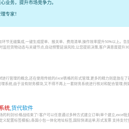
核心业务，提升市场竞争力。
管理专家！
有环节无缝集成,一键生成提单、报关单、费用清单,操作效率提升50%以上。告别E
实时监控货物动态与关键节点,自动预警延误风险,让您提前决策,客户满意度提升30
统
进行管理的概念,还在使用传统的
Excel
表格的形式管理,更多的精力则是放在了
理系统,由于没有财务模块,又不得不再上一套财务系统进行核对和配合管理,例
系统
,货代软件
市场的利剑!价格战结束了! 客户可以任意通过多种方式建立订单(单个建立,
excel
批
自定义配置标签模板),各国小包一体化地址标签,国际快递运单,形式发票 支持支付