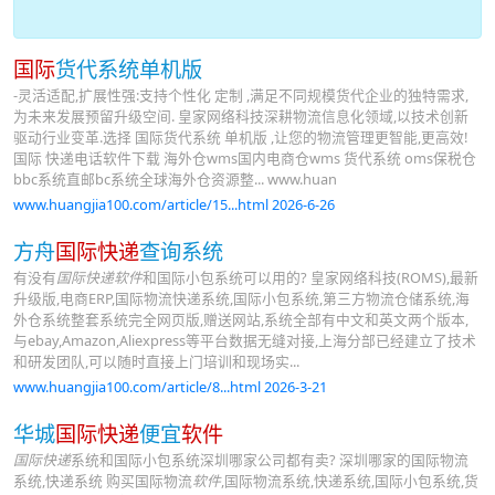
国际
货代系统单机版
-灵活适配,扩展性强:支持个性化 定制 ,满足不同规模货代企业的独特需求,
为未来发展预留升级空间. 皇家网络科技深耕物流信息化领域,以技术创新
驱动行业变革.选择 国际货代系统 单机版 ,让您的物流管理更智能,更高效!
国际 快递电话软件下载 海外仓wms国内电商仓wms 货代系统 oms保税仓
bbc系统直邮bc系统全球海外仓资源整... www.huan
www.huangjia100.com/article/15...html 2026-6-26
方舟
国际快递
查询系统
有没有
国际快递软件
和国际小包系统可以用的? 皇家网络科技(ROMS),最新
升级版,电商ERP,国际物流快递系统,国际小包系统,第三方物流仓储系统,海
外仓系统整套系统完全网页版,赠送网站,系统全部有中文和英文两个版本,
与ebay,Amazon,Aliexpress等平台数据无缝对接,上海分部已经建立了技术
和研发团队,可以随时直接上门培训和现场实...
www.huangjia100.com/article/8...html 2026-3-21
华城
国际快递
便宜
软件
国际快递
系统和国际小包系统深圳哪家公司都有卖? 深圳哪家的国际物流
系统,快递系统 购买国际物流
软件
,国际物流系统,快递系统,国际小包系统,货