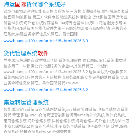
海运
国际
货代哪个系统好
跨境电商物流
软件
功能 fba 物流系统 第三方物流通知系统
国际快递
直客系
统官网 物流系统 第三方软件专线 物流系统跨境物流 货代系统国际货代 业
务管理系统 海外仓系统库存管理 fba海外仓管理系统fba 海运 服务系统国
际货代内部系统国际货代软件为第三方跨境物流服务商配备功能完善的处
理系统,实现业务全程信息化管理。易仓国际...
www.huangjia100.com/article/15...html 2026-8-3
货代管理系统
软件
兰亭
国际快递
便宜
软件
物流仓储 系统管理软件 易仓国际 货代系统 此类系
统多用于一些提供公仓仓储服务的企业中,其流程管理、仓储作...
www.huangjia100.com/article/13...html 2025-8-2 远恒国际货代模拟实训
系统国际货代软件为第三方跨境物流服务商配备功能完善的处理系统,实现
业务全程信息化管理。易仓国际货代TM ww...
www.huangjia100.com/article/71...html 2025-8-2
集运转运管理系统
智能
国际
货代系统海外仓储网站系统java
快递
管理系统 电商仓储物流系统
货代 管理 系统 WMS仓储管理智能系统河南wms海外仓系统 海外仓系统,
电商仓储系统,海外仓储系统,保税仓储系统,跨境仓储... 海外仓系统为第三方
电商仓储物流公司海外仓系统,电子商务仓储系统,电子商务仓储
软件
,保税
仓储系统,跨境仓储系统WMS仓储管理系...