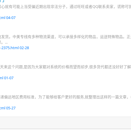
留心就有可能上当受骗近期出现非法分子，通过旺旺或者QQ联系卖家，谎称可
html
04-07
流发货。中美专线有多种物流渠道，可以承接多样化的物品，运送特殊物品。正
...
g-2375.html
02-28
今天来这个问题,是因为大家都对系统的价格而望而却步,很多货代都还没好好了
tml
01-07
四大国际快递偏远地区费用标准，为了能够给客户更好的服务,就整理出这样的一篇文章
html
05-27