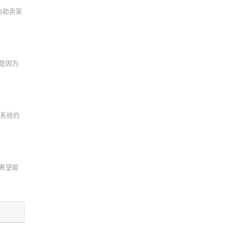
协助卖家
是因为
解系统的
，希望能