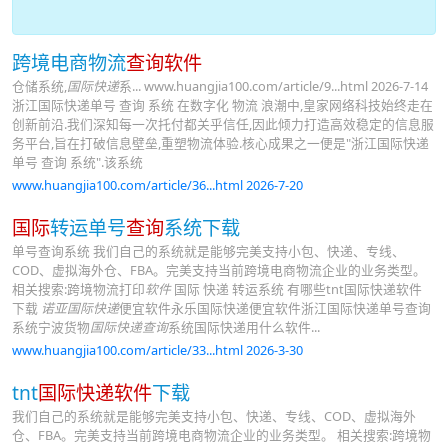
跨境电商物流
查询软件
仓储系统,
国际快递
系... www.huangjia100.com/article/9...html 2026-7-14
浙江国际快递单号 查询 系统 在数字化 物流 浪潮中,皇家网络科技始终走在
创新前沿.我们深知每一次托付都关乎信任,因此倾力打造高效稳定的信息服
务平台,旨在打破信息壁垒,重塑物流体验.核心成果之一便是"浙江国际快递
单号 查询 系统".该系统
www.huangjia100.com/article/36...html 2026-7-20
国际
转运单号
查询
系统下载
单号查询系统 我们自己的系统就是能够完美支持小包、快递、专线、
COD、虚拟海外仓、FBA。完美支持当前跨境电商物流企业的业务类型。
相关搜索:跨境物流打印
软件
国际 快递 转运系统 有哪些tnt国际快递软件
下载
诺亚国际快递
便宜软件永乐国际快递便宜软件浙江国际快递单号查询
系统宁波货物
国际快递查询
系统国际快递用什么软件...
www.huangjia100.com/article/33...html 2026-3-30
tnt
国际快递软件
下载
我们自己的系统就是能够完美支持小包、快递、专线、COD、虚拟海外
仓、FBA。完美支持当前跨境电商物流企业的业务类型。 相关搜索:跨境物