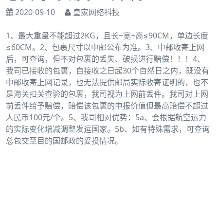
2020-09-10
皇家网络科技
1、最大重量不能超过2KG，且长+宽+高≤90CM，单边长度
≤60CM。2、包裹尺寸以中邮公布为准。3、中邮收寄上网
后，可查询，但不对包裹的丢失、破损进行赔偿！！！4、
我司已接收的包裹，自接收之日起30个自然日之内，既没有
中邮收寄上网记录，也无法提供邮局实际收寄证明的，也不
是海关扣关查验的包裹，我司视为上网前丢件。我司对上网
前丢件给予赔偿，赔偿该包裹的申报价值但最高赔偿不超过
人民币100元/个。5、我司相对优势：5a、会根据航空运力
的实际变化增减调整发运国家。5b、如有特殊需求，可查询
总包交至目的国邮政的妥投情况。