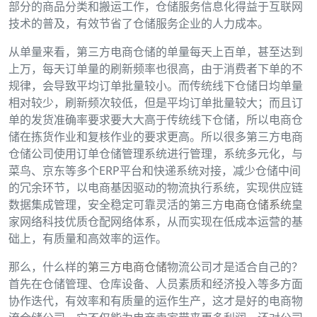
部分的商品分类和搬运工作，仓储服务信息化得益于互联网
技术的普及，有效节省了仓储服务企业的人力成本。
从单量来看，第三方电商仓储的单量每天上百单，甚至达到
上万，每天订单量的刷新频率也很高，由于消费者下单的不
规律，会导致平均订单批量较小。而传统线下仓储日均单量
相对较少，刷新频次较低，但是平均订单批量较大；而且订
单的发货准确率要求要大大高于传统线下仓储，所以电商仓
储在拣货作业和复核作业的要求更高。所以很多第三方电商
仓储公司使用订单仓储管理系统进行管理，系统多元化，与
菜鸟、京东等多个ERP平台和快递系统对接，减少仓储中间
的冗余环节，以电商基因驱动的物流执行系统，实现供应链
数据集成管理，安全稳定可靠灵活的第三方
电商仓储系统
皇
家网络科技优质仓配网络体系，从而实现在低成本运营的基
础上，有质量和高效率的运作。
那么，什么样的
第三方电商仓储
物流公司才是适合自己的？
首先在仓储管理、仓库设备、人员素质和经济投入等多方面
协作迭代，有效率和有质量的运作生产，这才是好的电商物