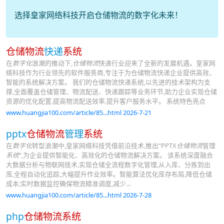
选择皇家网络科技开启仓储物流的数字化未来！
仓储物流
快递
系统
在
数字化
浪潮的推动下,
仓储物流
快递行业迎来了全新的发展机遇。皇家网
络科技作为行业领先的软件服务商,专注于为仓储物流快递企业提供高效、
智能的系统解决方案。 我们的仓储物流快递系统,以先进的技术架构为支
撑,全面覆盖仓储管理、物流配送、快递跟踪等业务环节,助力企业实现仓储
资源的优化配置,提高物流配送效率,提升客户服务水平。 系统特色亮点
www.huangjia100.com/article/85...html 2026-7-21
pptx
仓储物流
管理
系统
在
数字化
转型浪潮中,皇家网络科技凭借前沿技术,推出“PPTX
仓储物流
管理
系统
”,为企业提供智能化、高效化的仓储物流解决方案。 该系统深度融合
大数据分析与物联网技术,实现仓储全流程数字化管理,从入库、分拣到出
库,全程自动化追踪,大幅提升作业效率。智能算法优化库存布局,降低仓储
成本;实时数据监控确保物流精准调度,减少...
www.huangjia100.com/article/85...html 2026-7-28
php
仓储物流系统