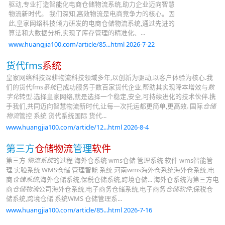
驱动,专业打造智能化电商仓储物流系统,助力企业迈向智慧
物流新时代。 我们深知,高效物流是电商竞争力的核心。因
此,皇家网络科技倾力研发的电商仓储物流系统,通过先进的
算法和大数据分析,实现了库存管理的精准化、...
www.huangjia100.com/article/85...html 2026-7-22
货代fms
系统
皇家网络科技深耕物流科技领域多年,以创新为驱动,以客户体验为核心.我
们的货代fms
系统
已成功服务于数百家货代企业,帮助其实现降本增效与
数
字化
转型.选择皇家网络,就是选择一个稳定,安全,可持续进化的技术伙伴.携
手我们,共同迈向智慧物流新时代,让每一次托运都更简单,更高效. 国际
仓储
物流
管控 系统 货代系统国际 货代...
www.huangjia100.com/article/12...html 2026-8-4
第三方
仓储物流
管理
软件
第三方
物流系统
的过程 海外仓系统 wms仓储 管理系统 软件 wms智能管
理 实验系统 WMS仓储 管理智能 系统 河南wms海外仓系统海外仓系统,电
商
仓储系统
,海外仓储系统,保税仓储系统,跨境仓储... 海外仓系统为第三方电
商
仓储物流
公司海外仓系统,电子商务仓储系统,电子商务
仓储软件
,保税仓
储系统,跨境仓储 系统WMS 仓储管理系...
www.huangjia100.com/article/85...html 2026-7-16