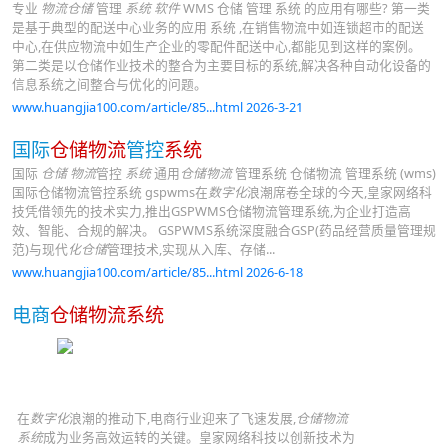
专业
物流仓储
管理
系统
软件
WMS 仓储 管理 系统 的应用有哪些? 第一类
是基于典型的配送中心业务的应用 系统 ,在销售物流中如连锁超市的配送
中心,在供应物流中如生产企业的零配件配送中心,都能见到这样的案例。
第二类是以仓储作业技术的整合为主要目标的系统,解决各种自动化设备的
信息系统之间整合与优化的问题。
www.huangjia100.com/article/85...html 2026-3-21
国际
仓储物流
管控
系统
国际
仓储 物流
管控
系统
通用
仓储物流
管理系统 仓储物流 管理系统 (wms)
国际仓储物流管控系统 gspwms在
数字化
浪潮席卷全球的今天,皇家网络科
技凭借领先的技术实力,推出GSPWMS仓储物流管理系统,为企业打造高
效、智能、合规的解决。 GSPWMS系统深度融合GSP(药品经营质量管理规
范)与现代
化仓储
管理技术,实现从入库、存储...
www.huangjia100.com/article/85...html 2026-6-18
电商
仓储物流系统
在
数字化
浪潮的推动下,电商行业迎来了飞速发展,
仓储物流
系统
成为业务高效运转的关键。皇家网络科技以创新技术为