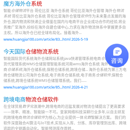
魔方海外仓
系统
智能
仓储物流
平台 哥伦比亚 海外仓系统 哥伦比亚海外仓管理 海外仓
物流
系统
哥伦比亚海外仓系统 哥伦比亚海外仓管理
软件
作为未来重点发展的海
外仓,国内物流和快递企业借鉴在国内与电商平台企业成功合作的经验,将业
务推广至海外,纷纷在海外自建仓储中心,力求在海外物流体系中掌握更多自
主权。所以海外仓已经全球布局化。接着海外...
www.huangjia100.com/article/83...html 2026-5-19
今天国际
仓储物流系统
智能国际货代系统海外仓储网站系统java快递管理系统电商
仓储物流系统
货代管理系统WMS仓储管理智能系统河南wms海外仓系统 海外仓系统,电
商
仓储系统
,海外仓储系统,保税仓储系统,跨境仓储... 海外仓系统为第三方电
商仓储物流公司海外仓系统,电子商务仓储系统,电子商务
仓储软件
,保税仓
储系统,跨境仓储系统WMS仓储管理系统。我们......
www.huangjia100.com/article/85...html 2026-4-21
跨境电商
物流仓储软件
在全球贸易
数字化
浪潮中,跨境电商的迅猛发展对物流仓储提出了更高要求
——效率、精准、智能缺一不可。皇家网络科技深耕行业多年,以自主研发
的跨境电商
物流仓储软件
为核心,为企业提供一体
化数
智解决方案。 我们的
软件深度融合AI算法与IoT技术,实现从入库、分拣、库存管理到出库、跨境
追踪的全链路自动化。智能预测库存周转...