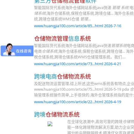
第三方
仓储物流管理
软件
智能国际货代系统海外仓储网站系统java快递
管理 系统
电
储系统
,海外仓储系统,保税仓储系统,跨境仓储... 海外仓系
统,跨境仓储系统WMS仓储
管理
...
www.huangjia100.com/article/85...html 2026-7-16
仓储物流管理
信息
系统
智能国际货代系统海外仓储网站系统java快递
管理系统
电
电商
仓储系统
,海外仓储系统,保税仓储系统,跨境仓储...
税仓储系统,跨境仓储系统WMS仓储管理系统。我们....
www.huangjia100.com/article/73...html 2026-4-21
跨境电商
仓储物流系统
及配送物流运营管理.综上所述,这些wms系统各有特点,企
www.huangjia100.com/article/75...html 2026-5-19 pda
仓
输管理系统操作简单,上手很快的.海外仓管理系统指的是什么.
www.huangjia100.com/article/22...html 2026-4-19
跨境
仓储物流系统
在全球化浪潮中,高效可靠的跨境
仓储
能一体化跨境物流解决方案,助力企业突
据分析与物联网技术,精准优化库存
管