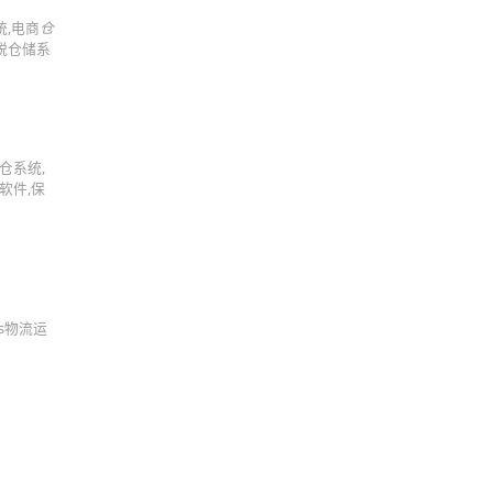
统,电商
仓
保税仓储系
仓系统,
软件,保
ms物流运