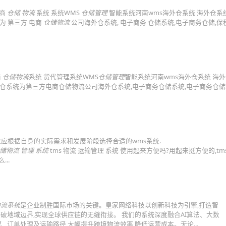
商
仓储 物流
系统 系统WMS
仓储管理
智能系统河南wms海外仓系统 海外仓系
统为 第三方 电商
仓储物流
公司海外仓系统, 电子商务 仓储系统,电子商务仓储,
商
仓储物流
系统 货代管理系统WMS
仓储管理
智能系统河南wms海外仓系统 海外
 海外仓系统为第三方电商仓储物流公司海外仓系统,电子商务仓储系统,电子商务仓储
业应根据自身的实际需求和发展阶段选择合适的wms系统.
储物流 管理 系统
tms 物流 运输管理 系统 使用起来方便吗?用起来挺方便的,t
..
物流系统
是企业制胜国际市场的关键。皇家网络科技以创新科技为引擎,打造智
破地域边界,实现全球供应链的无缝衔接。 我们的系统深度融合AI算法、大数
理
、订单处理及运输路径,大幅提升跨境物流效率,降低运营成本。无论...