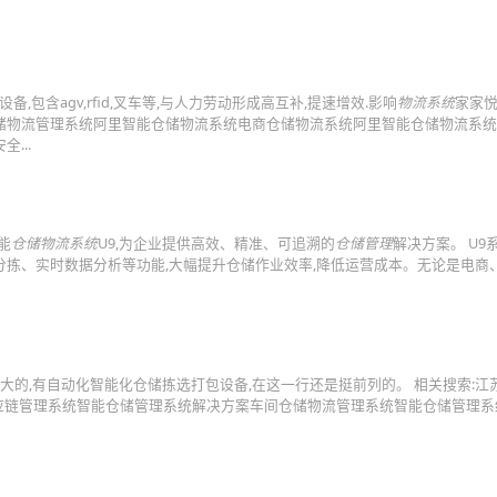
,包含agv,rfid,叉车等,与人力劳动形成高互补,提速增效.影响
物流系统
家家悦
仓储物流管理系统阿里智能仓储物流系统电商仓储物流系统阿里智能仓储物流系
...
能
仓储物流系统
U9,为企业提供高效、精准、可追溯的
仓储管理
解决方案。 U9
分拣、实时数据分析等功能,大幅提升仓储作业效率,降低运营成本。无论是电商
大的,有自动化智能化仓储拣选打包设备,在这一行还是挺前列的。 相关搜索:江
应链管理系统智能仓储管理系统解决方案车间仓储物流管理系统智能仓储管理系