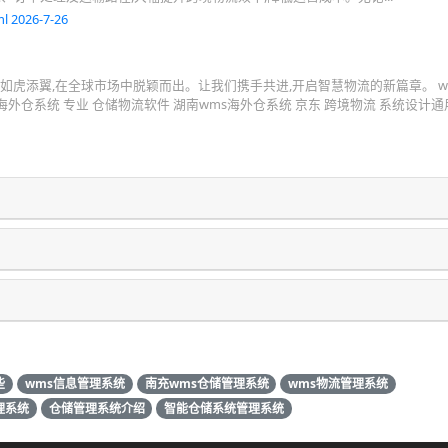
l 2026-7-26
如虎添翼,在全球市场中脱颖而出。让我们携手共进,开启智慧物流的新篇章。 w
方海外仓系统 专业 仓储物流软件 湖南wms海外仓系统 京东 跨境物流 系统设计通
？
些
wms信息管理系统
南充wms仓储管理系统
wms物流管理系统
理系统
仓储管理系统介绍
智能仓储系统管理系统