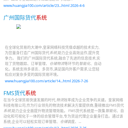
www.huangjia100.com/article/23...html 2026-4-6
广州国际货代
系统
在全球化贸易的大潮中,皇家网络科技凭借卓越的技术实力,
为您量身打造广州国际货代
系统
,助力企业高效运作,提升竞
争力。 我们的广州国际货代系统,融合了先进的信息技术,实
现了货物跟踪、订单管理、
仓储物流
等环节的
智能化
、自动
化。系统支持多语言、多货币,满足国内外客户需求,让您轻
松应对复杂多变的国际贸易环境。
www.huangjia100.com/article/14...html 2026-7-26
FMS货代
系统
在当今全球贸易快速发展的时代,
物流
效率成为企业竞争的关键。皇家网络
科技有限公司,作为行业领先的物流技术解决方案提供商,重磅推出FMS货代
系统
,助力企业全面提升物流管理效能。 FMS货代系统是一款集
智能化
、自
动化和可视化于一体的综合管理平台,专为货运代理企业量身打造。通过该
系统,企业可以轻松实现订单管理、
仓储
调度、...