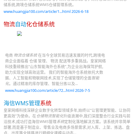
储系统,跨境仓储系统WMS仓储管理系统。
www.huangjia100.com/article/1...html 2026-6-18
物流
自动
化仓储系统
电商
物流仓储系统
在当今全球贸易迅速发展的时代,跨境电
商企业面临着 仓储 管理、 物流 配送等多重挑战。皇家网络
科技重磅推出“山东智能海外仓系统”,为企业出海保驾护航,
助力实现全球高效运营。 我们的智能海外仓系统依托大数
据、人工智能和物联网技术,实现了仓储管理的全面
智能
化
。通过精准的库存管理、智能分拣以及...
www.huangjia100.com/article/72...html 2026-7-5
海信WMS管理
系统
皇家网络科技深耕企业数字化转型领域多年,始终以“让管理更智能、让协同
更高效”为使命。在
仓储物流智能化
升级浪潮中,我们深度整合行业实践与前
沿技术,成功打造海信WMS管理
系统
定制化落地解决方案。该系统并非简单
部署,而是基于制造业、零售业及电商多场景需求,对入库、上架、拣选、盘
点、出库等全链路进行精细化建模与动态...