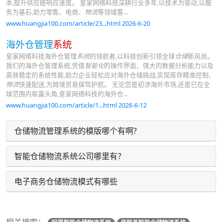
本,提升供应链响应速度。 皇家网络科技深耕行业多年,以技术为驱动,以服
务为基石,助力零售、电商、
物流
等领域客...
www.huangjia100.com/article/23...html 2026-6-20
海外仓管理
系统
皇家网络科技海外仓管理
系统
的领航者,以科技创新引领全球
仓储
新风尚。
我们的海外仓管理系统,凭借
智能化
的操作界面、强大的数据分析能力以及
高效稳定的系统性能,助力企业轻松应对海外仓储挑战,实现库存精准控制、
物流
快速配送,为跨境贸易保驾护航。 无论您是初涉海外市场,还是已在全
球范围内崭露头角,皇家网络科技的海外仓...
www.huangjia100.com/article/1...html 2026-6-12
仓储物流管理系统的模版哪个有啊?
智能仓储物流系统公司哪里有？
电子商务仓储物流模式有哪些