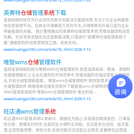
www.huangjia100.com/article/12...html 2026-7-26
英赛特
仓储
管理
系统
下载
皇家网络科技作为行业领先的数字化解决方案提供商,专注于为企业构建高
效信息管理平台。在商业环境瞬息万变的今天,
仓储智能化
升级已成为企业
突破瓶颈的关键。 我们重磅推出的英赛特仓储管理
系统
,凭借卓越架构深受
信赖。无论寻求流程优化还是数据决策,只需进行“英赛特仓储管理系统下
载”,便能即刻开启智慧转型之旅。系统支持...
www.huangjia100.com/article/76...html 2026-7-13
唯智wms
仓储
管理软件
选择皇家网络科技与唯智WMS仓储管理软件,就是选择高效、精准、
智能
的
仓储管理模式,让企业在激烈的市场竞争中,凭借卓越的仓储运营能力脱颖而
出,开启仓储管理新篇章。 唯智wms仓储管理软件 物流管理
系统
唯智wms
仓储管理软件 跨境电商仓储发货软件下载管易wms
仓储物流
管理系统
WMS管理系统软件 唯智wms仓储管理软件 易仓科技:...
www.huangjia100.com/article/55...html 2026-5-15
旺店通wms管理
系统
旺店通WMS管理
系统
以
智能化
、精细化为核心,实现库存精准管控、订单高
效分拣、数据实时同步,全面优化
仓储
作业流程。无论是多仓协同、批次管
理,还是智能预警、绩效分析,系统均能灵活适配企业需求,显著降低运营成