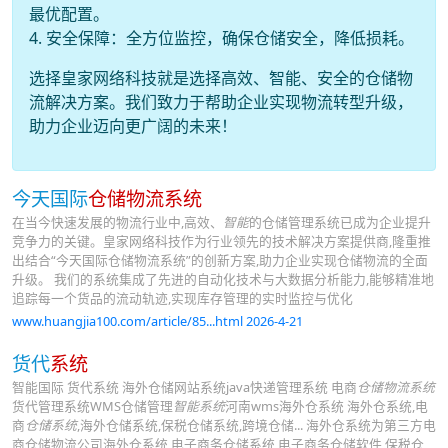
最优配置。
4. 安全保障：全方位监控，确保仓储安全，降低损耗。
选择皇家网络科技就是选择高效、智能、安全的仓储物
流解决方案。我们致力于帮助企业实现物流转型升级，
助力企业迈向更广阔的未来！
今天国际
仓储物流系统
在当今快速发展的物流行业中,高效、
智能
的仓储管理系统已成为企业提升
竞争力的关键。皇家网络科技作为行业领先的技术解决方案提供商,隆重推
出结合“今天国际仓储物流系统”的创新方案,助力企业实现仓储物流的全面
升级。 我们的系统集成了先进的自动化技术与大数据分析能力,能够精准地
追踪每一个货品的流动轨迹,实现库存管理的实时监控与优化
www.huangjia100.com/article/85...html 2026-4-21
货代
系统
智能国际 货代系统 海外仓储网站系统java快递管理系统 电商
仓储物流系统
货代管理系统WMS仓储管理
智能系统
河南wms海外仓系统 海外仓系统,电
商
仓储系统
,海外仓储系统,保税仓储系统,跨境仓储... 海外仓系统为第三方电
商仓储物流公司海外仓系统,电子商务仓储系统,电子商务仓储软件,保税仓