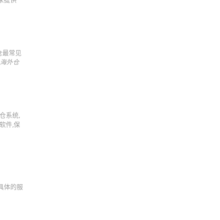
仓最常见
海外仓
仓系统,
软件,保
要求具体的服