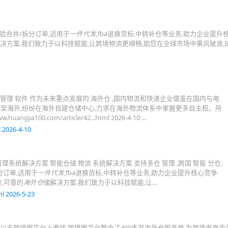
校验合并/拆分订单,适用于
一件代发
,fba退换货标,中转补仓等业务,助力企业提升
决方案.我们致力于以科技赋能,让跨境物流更顺畅,助您在全球市场中乘风破浪,
 管理 软件 作为未来重点发展的 海外仓 ,国内物流和快递企业借鉴在国内与电
广至海外,纷纷在海外自建仓储中心,力求在海外物流体系中掌握更多自主权。所
a100.com/article/42...html 2026-4-10 ...
 2026-4-10
理系统解决方案 智能仓储 物流 系统解决方案 支持多仓 管理 ,跨国 智能 分仓,
分订单,适用于
一件代发
,fba退换货标,中转补仓等业务,助力企业提升核心竞争
,可靠的
海外仓
储解决方案.我们致力于以科技赋能,让...
l 2026-5-23
,可以去跨境眼平台上面找,跨境眼平台整合了400多家海外仓服务商,为跨境电商