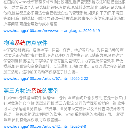
在国内的wms
仓库管理系统
市场比较混乱,选择管理系统方法和途径也比很
多,当然要看你个人,是选择比较好,方便管理,减低成本,简化点的,还是选择其
他的,这些都是必须要适合自己物流企业的管理系统,如果你不了解,不清楚
等原因,盲目的选择,可能会导致你一错再错,麻烦事多,不方便管理,系统功能
少等问题,可能会导致你成本增高...
www.huangjia100.com/news/wmscangkugu... 2020-6-19
物流
系统
仿真软件
4.保管功能要素。包括堆存、保管、保养、维护等活动。对保管活动的
管
理
,要求正确确定库存数量,明确
仓库
以流通为主还是以储备为主,合理确定
保管制度和流程,对库存物品采取有区别管理方式,力求提高保管效率,降低
损耗,加速
物资
和资金的周转。 5.流通加工功能要素。又称流通过程的辅助
加工活动。这种加工活动不仅存在于社会流...
www.huangjia100.com/article/67...html 2026-2-22
第三方物流
系统
的案例
甘肃wms仓储管理软件 福建wms 仓库
系统
而海外仓系统呢,它是一款专门
针对做海外仓 仓储 类型公司和 第三方物流 公司的管理所
设计
的一款 软件 ,
可以记录运输业务信息、结算单、业务未拉完统计以及各种查询统计等信
息,是一款有效
管理仓库
问题的软件。 wms 系统哪家的功能好? 用户
管理
管理
员拥有最高权限,可以设置删...
www.huangjia100.com/article/42...html 2026-3-8