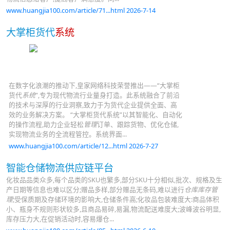
www.huangjia100.com/article/71...html 2026-7-14
大掌柜货代
系统
在数字化浪潮的推动下,皇家网络科技荣誉推出——“大掌柜
货代
系统
”,专为现代物流行业量身打造。此系统融合了前沿
的技术与深厚的行业洞察,致力于为货代企业提供全面、高
效的业务解决方案。 “大掌柜货代系统”以其智能化、自动化
的操作流程,助力企业轻松
管理
订单、跟踪货物、优化仓储,
实现物流业务的全流程管控。系统界面...
www.huangjia100.com/article/12...html 2026-7-27
智能仓储物流供应链平台
化妆品品类众多,每个品类的SKU也繁多,部分SKU十分相似,批次、规格及生
产日期等信息也难以区分;赠品多样,部分赠品无条码,难以进行
仓库库存管
理
;受保质期及存储环境的影响大,仓储条件高;化妆品包装难度大:商品体积
小、瓶身不规则形状较多,且商品易碎,易漏,物流配送难度大;波峰波谷明显,
库存压力大,在促销活动时,容易爆仓...