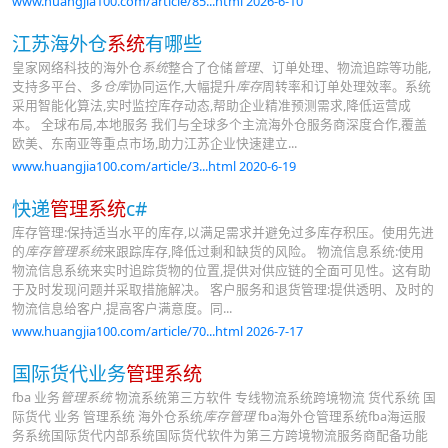
www.huangjia100.com/article/85...html 2026-6-10
江苏海外仓
系统
有哪些
皇家网络科技的海外仓
系统
整合了仓储
管理
、订单处理、物流追踪等功能,
支持多平台、多
仓库
协同运作,大幅提升
库存
周转率和订单处理效率。系统
采用智能化算法,实时监控库存动态,帮助企业精准预测需求,降低运营成
本。 全球布局,本地服务 我们与全球多个主流海外仓服务商深度合作,覆盖
欧美、东南亚等重点市场,助力江苏企业快速建立...
www.huangjia100.com/article/3...html 2020-6-19
快递
管理系统
c#
库存管理:保持适当水平的库存,以满足需求并避免过多库存积压。使用先进
的
库存管理系统
来跟踪库存,降低过剩和缺货的风险。 物流信息系统:使用
物流信息系统来实时追踪货物的位置,提供对供应链的全面可见性。这有助
于及时发现问题并采取措施解决。 客户服务和退货管理:提供透明、及时的
物流信息给客户,提高客户满意度。同...
www.huangjia100.com/article/70...html 2026-7-17
国际货代业务
管理系统
fba 业务
管理系统
物流系统第三方软件 专线物流系统跨境物流 货代系统 国
际货代 业务 管理系统 海外仓系统
库存管理
fba海外仓管理系统fba海运服
务系统国际货代内部系统国际货代软件为第三方跨境物流服务商配备功能