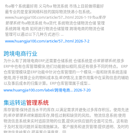
fba哪个系统最好用 义乌fba 物流系统 市场上目前做得最好
最专业的是皇家网络科技的国际物流快递小包系统。
www.huangjia100.com/article/57...html 2026-1-19 fba
库存
管理系统
fba物流系统 fba货代 系统物流仓储物流仓储 管理
系统跨境 电商 如何进行物流仓储管理 跨境电商的物流仓储
管理可以通过以下几种方式进行: ...
www.huangjia100.com/article/57...html 2026-7-2
跨境电商行业
为什么有了跨境电商ERP,还需要仓储系统 仓储系统是
仓库管理系统
,很多
ERP中也有仓库管理模块,他们功能貌似相同,但还有很多不同的特点。 ERP
仓库管理模块是ERP功能中针对仓库管理的一个模块,一般和财务系统连接
使用,用于核算企业的物料成本及
库存
情况,主要作用集中在采购信息的辅助
以及事后成本的归集计算。ERP仓库管理属于成型...
www.huangjia100.com/label/跨境电商... 2026-7-20
集运转运
管理系统
库存管理:保持适当水平的库存,以满足需求并避免过多库存积压。使用先进
的
库存管理系统
来跟踪库存,降低过剩和缺货的风险。 物流信息系统:使用
物流信息系统来实时追踪货物的位置,提供对供应链的全面可见性。这有助
于及时发现问题并采取措施解决。 客户服务和退货管理:提供透明、及时的
物流信息给客户,提高客户满意度。同...