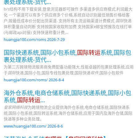
裹处理系统-货代...
b/s结构不用下载安装,登录浏览器即可操作 多渠道多供应商模式,利润最大
化 一个渠道可以有多个供应商多个价格,系统自动识别最低销售价格给客
户,按最低成本价分配出货渠道. 支持所有主流运输渠道计费模式
国际
快递
体积重量自动判断 支持按国家收取附加费 支持国家e邮宝预报及在线打单
(与邮政api对接) 支持快速称重计费,...
huangjia100.com/roms 2026-7-29
国际快递系统,国际小包系统,
国际转运
系统,国际包
裹处理系统-货代...
为第三方跨境物流服务商免费配备功能强大,性能卓越的包裹处理系统,应用
于
国际
快递,国际小包,国际专线包裹处理,国际快递
软件
,国际小包软件
huangjia100.com/roms/ 2026-8-4
海外仓系统,电商仓储系统,国际快递系统,国际小包
系统,
国际转运
...
皇家网络科技
为跨境物流企业提供海外仓系统,电商仓储系统,国际快递系
统,国际小包系统,国际转运系统,海外仓储系统,应用于国内及海外仓储,国际
快递等多种业务处理。
www.huangjia100.com/ 2026-8-6