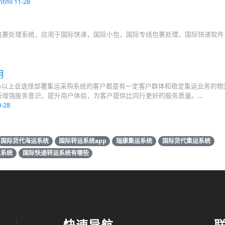
.html
11-28
包裹处理系统，应用于国际快递，国际小包，国际专线包裹处理，国际快递软件
用
%以上会选择部署集运采购系统的客户都是有一定客户群体和稳定集运业务的物
增强服务意识，提升用户体验，为客户提供比同行更好的服务质量。...
0-28
国际货代海运系统
国际转运系统app
瑞康集运系统
国际货代集运系统
运系统
国际快递转运系统有哪些