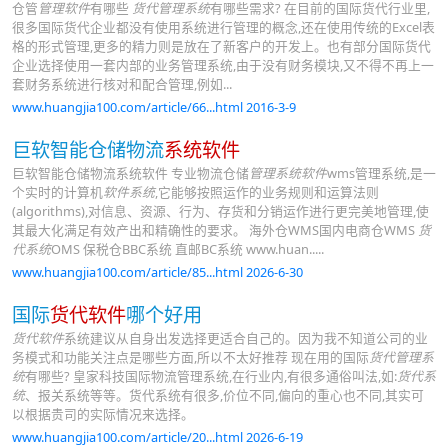
仓管
管理软件
有哪些
货代管理系统
有哪些需求? 在目前的国际货代行业里,
很多国际货代企业都没有使用系统进行管理的概念,还在使用传统的Excel表
格的形式管理,更多的精力则是放在了新客户的开发上。也有部分国际货代
企业选择使用一套内部的业务管理系统,由于没有财务模块,又不得不再上一
套财务系统进行核对和配合管理,例如...
www.huangjia100.com/article/66...html 2016-3-9
巨软智能仓储物流
系统软件
巨软智能仓储物流系统软件 专业物流仓储
管理系统软件
wms管理系统,是一
个实时的计算机
软件系统
,它能够按照运作的业务规则和运算法则
(algorithms),对信息、资源、行为、存货和分销运作进行更完美地管理,使
其最大化满足有效产出和精确性的要求。 海外仓WMS国内电商仓WMS
货
代系统
OMS 保税仓BBC系统 直邮BC系统 www.huan.....
www.huangjia100.com/article/85...html 2026-6-30
国际
货代软件
哪个好用
货代软件
系统建议从自身出发选择更适合自己的。因为我不知道公司的业
务模式和功能关注点是哪些方面,所以不太好推荐 现在用的国际
货代管理系
统
有哪些? 皇家科技国际物流管理系统,在行业内,有很多通俗叫法,如:
货代系
统
、报关系统等等。货代系统有很多,价位不同,偏向的重心也不同,其实可
以根据贵司的实际情况来选择。
www.huangjia100.com/article/20...html 2026-6-19