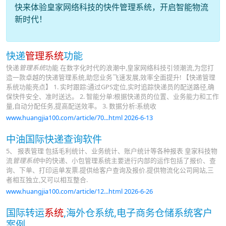
快来体验皇家网络科技的快件管理系统，开启智能物流
新时代！
快递
管理系统
功能
快递
管理系统
功能 在数字化时代的浪潮中,皇家网络科技引领潮流,为您打
造一款卓越的快递管理系统,助您业务飞速发展,效率全面提升! 【快递管理
系统功能亮点】 1. 实时跟踪:通过GPS定位,实时追踪快递员的配送路径,确
保快件安全、准时送达。 2. 智能分单:根据快递员的位置、业务能力和工作
量,自动分配任务,提高配送效率。 3. 数据分析:系统收
www.huangjia100.com/article/70...html 2026-6-13
中油国际快递查询软件
5、 报表管理 包括毛利统计、业务统计、账户统计等各种报表 皇家科技物
流
管理系统
中的快递、小包管理系统主要进行内部的运作包括了报价、查
询、下单、打印运单发票.提供给客户查询及报价.提供物流化公司网站,三
者相互独立,又可以相互整合.
www.huangjia100.com/article/12...html 2026-6-26
国际转运
系统
,海外仓系统,电子商务仓储系统客户
案例