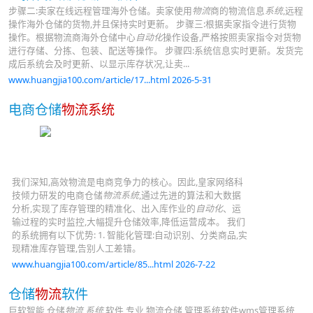
步骤二:卖家在线远程管理海外仓储。卖家使用
物流
商的物流信息
系统
,远程
操作海外仓储的货物,并且保持实时更新。 步骤三:根据卖家指令进行货物
操作。根据物流商海外仓储中心
自动化
操作设备,严格按照卖家指令对货物
进行存储、分拣、包装、配送等操作。 步骤四:系统信息实时更新。发货完
成后系统会及时更新、以显示库存状况,让卖...
www.huangjia100.com/article/17...html 2026-5-31
电商仓储
物流系统
我们深知,高效物流是电商竞争力的核心。因此,皇家网络科
技倾力研发的电商仓储
物流系统
,通过先进的算法和大数据
分析,实现了库存管理的精准化、出入库作业的
自动化
、运
输过程的实时监控,大幅提升仓储效率,降低运营成本。 我们
的系统拥有以下优势: 1. 智能化管理:自动识别、分类商品,实
现精准库存管理,告别人工差错。
www.huangjia100.com/article/85...html 2026-7-22
仓储
物流
软件
巨软智能 仓储
物流 系统
软件 专业 物流仓储 管理系统软件wms管理系统,