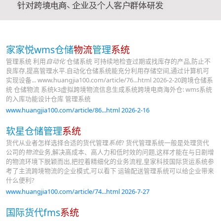
家家悦wms仓储
物流
管理
系统
管理系统 利用
自动化
仓储系统 可持续地检查过期或找库存的产品,防止不
良库存,提高管理水平.自动化仓储系统能充分利用存储空间,通过计算机可
实现设备... www.huangjia100.com/article/76...html 2026-2-20跨境仓储系
统 仓储物流 系统k3虚拟跨境物流信息生成系统跨境电商海外仓: wms系统
的入库功能设计仓库 管理系统
www.huangjia100.com/article/86...html 2026-2-16
软星仓储管理
系统
货代从业者怎样选择合适的货代管理
系统
? 货代管理系统一般是处理货代
公司的
物流
业务,解决高成本、高人力和低时效的问题,这样才能在与日剧增
的物流环境下脱颖而出,把控着精细化的业务流程,皇家科技国际货运系统参
考了主流跨境物流的企业模式,可以看下 运输配送管理系统可以给企业带来
什么便利?
www.huangjia100.com/article/74...html 2026-7-27
国际货代fms
系统