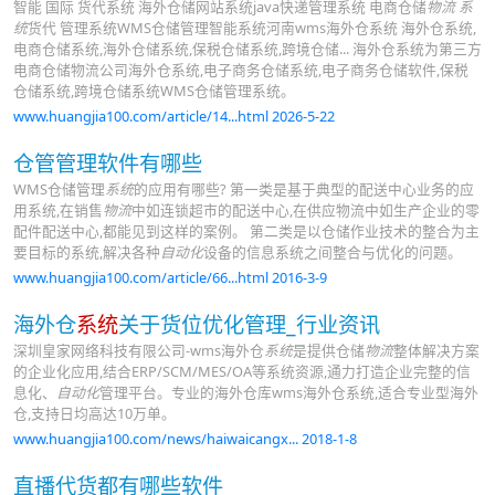
智能 国际 货代系统 海外仓储网站系统java快递管理系统 电商仓储
物流 系
统
货代 管理系统WMS仓储管理智能系统河南wms海外仓系统 海外仓系统,
电商仓储系统,海外仓储系统,保税仓储系统,跨境仓储... 海外仓系统为第三方
电商仓储物流公司海外仓系统,电子商务仓储系统,电子商务仓储软件,保税
仓储系统,跨境仓储系统WMS仓储管理系统。
www.huangjia100.com/article/14...html 2026-5-22
仓管管理软件有哪些
WMS仓储管理
系统
的应用有哪些? 第一类是基于典型的配送中心业务的应
用系统,在销售
物流
中如连锁超市的配送中心,在供应物流中如生产企业的零
配件配送中心,都能见到这样的案例。 第二类是以仓储作业技术的整合为主
要目标的系统,解决各种
自动化
设备的信息系统之间整合与优化的问题。
www.huangjia100.com/article/66...html 2016-3-9
海外仓
系统
关于货位优化管理_行业资讯
深圳皇家网络科技有限公司-wms海外仓
系统
是提供仓储
物流
整体解决方案
的企业化应用,结合ERP/SCM/MES/OA等系统资源,通力打造企业完整的信
息化、
自动化
管理平台。专业的海外仓库wms海外仓系统,适合专业型海外
仓,支持日均高达10万单。
www.huangjia100.com/news/haiwaicangx... 2018-1-8
直播代货都有哪些软件