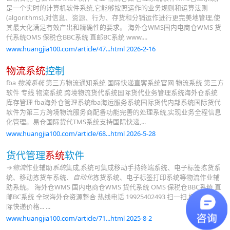
是一个实时的计算机软件系统,它能够按照运作的业务规则和运算法则
(algorithms),对信息、资源、行为、存货和分销运作进行更完美地管理,使
其最大化满足有效产出和精确性的要求。 海外仓WMS国内电商仓WMS 货
代系统OMS 保税仓BBC系统 直邮BC系统 www....
www.huangjia100.com/article/47...html 2026-2-16
物流系统
控制
fba
物流系统
第三方物流通知系统 国际快递直客系统官网 物流系统 第三方
软件 专线 物流系统 跨境物流货代系统国际货代业务管理系统海外仓系统
库存管理 fba海外仓管理系统fba海运服务系统国际货代内部系统国际货代
软件为第三方跨境物流服务商配备功能完善的处理系统,实现业务全程信息
化管理。易仓国际货代TMS系统支持国际快递,...
www.huangjia100.com/article/68...html 2026-5-28
货代管理
系统
软件
→
物流
作业辅助
系统
集成,系统可集成移动手持终端系统、电子标签拣货系
统、移动拣货车系统、
自动化
拣货系统、电子标签打印系统等物流作业辅
助系统。 海外仓WMS 国内电商仓WMS 货代系统 OMS 保税仓BBC系统 直
邮BC系统 全球海外仓资源整合 热线电话 19925402493 扫一扫,极速查询国
际快递价格... ...
www.huangjia100.com/article/71...html 2025-8-2