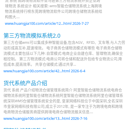
流 系统 图跨境物流软件亚马逊第三方物流系统外资企业跨
境物流 系统设计 相关搜索:
wms
智能仓储物流系统上海跨境
物流系统排行榜东莞跨境物流软件公司跨境仓储物流系统结
构图大....
www.huangjia100.com/article/12...html 2026-7-27
第三方物流模拟系统2.0
第三方仓储
wms
可以集成多种智能设备,包含AGV、RFID、叉车等,与人力劳
动形成高互补,提速增效。 电子商务仓储物流模式有哪些 电子商务仓储物
流模式主要包括以下几种: 自营模式:电商企业自建仓库、管理物流,确保全
程控制。 第三方物流模式:电商公司将仓储和配送外包给专业物流公司,降
低成本,提高效率。 共享仓储模式:通过共享...
www.huangjia100.com/article/42...html 2026-6-4
货代系统产品介绍
货代 系统 产品介绍物流仓储管理系统简介 阿里智能仓储物流系统电商仓
储物流系统阿里智能仓储物流系统阿里智能仓储物流系统阿里仓储管理系
统深圳
WMS
仓储管理系统安全的是, 皇家网络科技位于中国深圳,全名深圳
市皇家网络科技有限公司,成立于2012年, 是一家专注于为跨境电商和跨境
电商物流仓储服务商提供跨境电商仓储物流报关信息....
www.huangjia100.com/article/13...html 2026-7-16