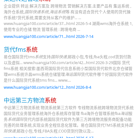
企业提供 转运 解决方案及 跨境物流 营销解决方案.主要产品有 集运系统 ,
海外仓系统,
国际快递系统
,
海运系统
等.有没有适合货代个人使用的货代操
作系统?货代系统,需要支持从客户的维护... ...
www.huangjia100.com/article/37...html 2026-5-4 湖南wms海外仓系统 1,
使用专业的仓储 物流 管理系统 : 跨境电商 ...
www.huangjia100.com/article/71...html 2026-7-14
货代fms
系统
易仓国际货代tms
系统
支持
国际快递
,邮政小包,专线,fba头程,cod货到付款
以及虚拟... www.huangjia100.com/article/42...html 2026-3-29国际 货代
fms系统 相关搜索:墨西哥国际货代信息系统小型国际货代软件北京仓储管
理wms系统许昌wms系统仓储管理
海运国际
货代软件哪个好国际货代软件
是什么国际货代系统tms fms... www....
www.huangjia100.com/article/12...html 2026-8-4
中远第三方物流
系统
中远第三方物流系统 物流系统第三方软件 专线物流系统跨境物流货代系统
国际货代业务管理系统海外仓系统库存管理 fba海外仓管理系统fba
海运
服
务
系统国际
货代内部系统国际货代软件为第三方跨境物流服务商配备功能
完善的处理系统,实现业务全程信息化管理。易仓国际货代TMS系统支持
国
际快递
,邮政小包,专线,FBA头程,COD货到付款以及...