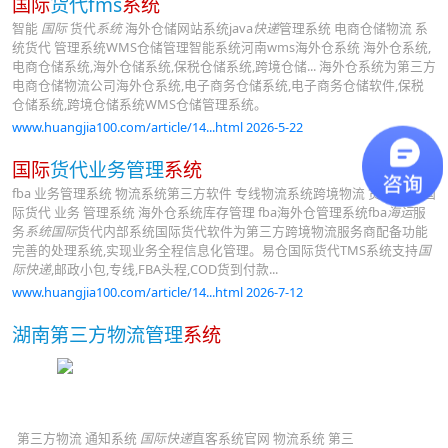
国际
货代fms
系统
智能
国际
货代
系统
海外仓储网站系统java
快递
管理系统 电商仓储物流 系
统货代 管理系统WMS仓储管理智能系统河南wms海外仓系统 海外仓系统,
电商仓储系统,海外仓储系统,保税仓储系统,跨境仓储... 海外仓系统为第三方
电商仓储物流公司海外仓系统,电子商务仓储系统,电子商务仓储软件,保税
仓储系统,跨境仓储系统WMS仓储管理系统。
www.huangjia100.com/article/14...html 2026-5-22
国际
货代业务管理
系统
fba 业务管理系统 物流系统第三方软件 专线物流系统跨境物流 货代系统 国
际货代 业务 管理系统 海外仓系统库存管理 fba海外仓管理系统fba
海运
服
务
系统国际
货代内部系统国际货代软件为第三方跨境物流服务商配备功能
完善的处理系统,实现业务全程信息化管理。易仓国际货代TMS系统支持
国
际快递
,邮政小包,专线,FBA头程,COD货到付款...
www.huangjia100.com/article/14...html 2026-7-12
湖南第三方物流管理
系统
第三方物流 通知系统
国际快递
直客系统官网 物流系统 第三