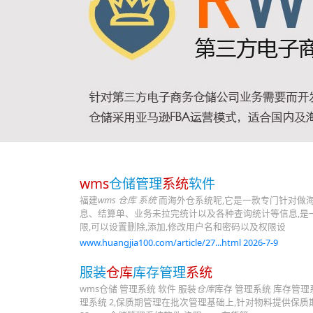
wms
仓储管理
系统
软件
福建
wms 仓库 系统
而海外仓系统呢,它是一款专门针对做海
息、结算单、业务未拉完统计以及各种查询统计等信息,是一款
限,可以设置删除,添加,修改用户名和密码以及权限设
www.huangjia100.com/article/27...html 2026-7-9
服装
仓库
库存管理
系统
wms仓储 管理系统 软件 服装
仓库
库存 管理系统 库存管
理系统 2,保质期管理在批次管理基础上,针对物料提供保质期管理及到期存货预警