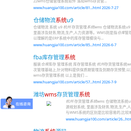
22wms仓储管理系统软件 洛阳wms存货管...
www.huangjia100.com/article/81...html 2026-7-27
仓储物流
系统
u9
仓储物流 系统 u9
杭州
存货管理
系统wms
仓储物流系统u9
里面涉及财务,物流,生产,人力资源等。WMS则是指
仓库
管
以理解的是ERP系统中的库存管理模块与...
www.huangjia100.com/article/85...html 2026-6-7
fba库存管理
系统
服装
仓库
库存 管理系统 库存管理系统
杭州
存货管理系统wm
次管理基础上,针对物料提供保质期管理及到期存货预警,以满足... www.h
wms存货管理系统 以上是我们 ...
www.huangjia100.com/article/57...html 2026-7-9
潍坊
wms
存货管理
系统
杭州
存货管理
系统wms
仓储物流系统u
源规划系统, 里面涉及财务,物流,生产
与WMS系统的区别是比较容易的,比较难
www.huangjia100.com/article/26...htm