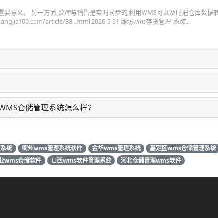
要意义。 另一方面,
仓库
与销售是实时同步的,利用WMS可以及时把仓库数据
.com/article/38...html 2026-5-31 潍坊
wms
存货管理
系统
...
WMS仓储管理系统怎么样？
理系统
衢州wms管理系统软件
金华wms管理系统
嘉定区wms仓储管理系统
业wms仓储软件
山西wms软件管理系统
河北仓储管理wms软件