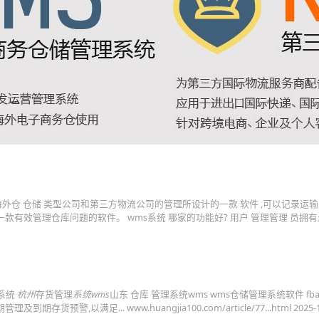
外仓 仓储 类型公司和第三方物流公司的管理所设计的一款 软件 ,可以记录运
有效管理仓库问题的软件。 wms系统 哪家的功能好? 用户 管理管理 员拥
理系统
杭州
存货管理
系统wms
山东 仓库 管理系统wms wms仓储管理系统软件 fb
,以满足... www.huangjia100.com/article/77...html 2025-1