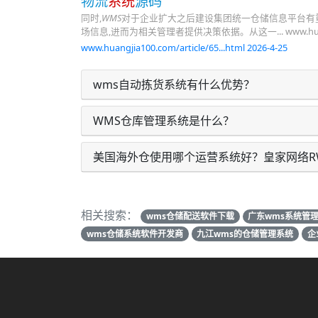
物流
系统
源码
同时,
WMS
对于企业扩大之后建设集团统一仓储信息平台有重
场信息,进而为相关管理者提供决策依据。从这一... www.huangjia100
www.huangjia100.com/article/65...html 2026-4-25
wms自动拣货系统有什么优势？
WMS仓库管理系统是什么？
美国海外仓使用哪个运营系统好？皇家网络R
相关搜索：
wms仓储配送软件下载
广东wms系统管
wms仓储系统软件开发商
九江wms的仓储管理系统
企