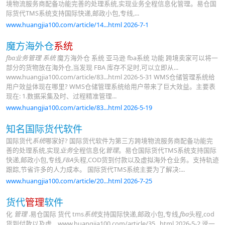
境物流服务商配备功能完善的处理系统,实现业务全程信息化管理。易仓国
际货代TMS系统支持国际快递,邮政小包,专线,...
www.huangjia100.com/article/14...html 2026-7-1
魔方海外仓
系统
fba业务管理 系统
魔方海外仓 系统 亚马逊 fba系统 功能 跨境卖家可以将一
部分的货物放在海外仓,当发现 FBA 库存不足时,可以立即从...
www.huangjia100.com/article/83...html 2026-5-31 WMS仓储管理系统给
用户效益体现在哪里? WMS仓储管理系统给用户带来了巨大效益。主要表
现在: 1.数据采集及时、过程精准管理...
www.huangjia100.com/article/83...html 2026-5-19
知名国际货代软件
国际货代
系统
哪家好? 国际货代软件为第三方跨境物流服务商配备功能完
善的处理系统,实现
业务
全程信息化
管理
。易仓国际货代TMS系统支持国际
快递,邮政小包,专线,
FBA
头程,COD货到付款以及虚拟海外仓业务。支持轨迹
跟踪,节省许多的人力成本。 国际货代TMS系统主要为了解决:...
www.huangjia100.com/article/20...html 2026-7-25
货代
管理
软件
化
管理
.易仓国际 货代 tms
系统
支持国际快递,邮政小包,专线,
fba
头程,cod
货到付款以及虚... www.huangjia100.com/article/35...html 2026-5-2 说一