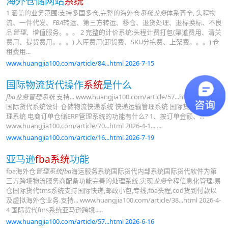
海外仓储网站
系统
1 涵盖的业务范围:支持多国多仓,完整的海外仓
系统业务
体系齐全, 头程物
流、一件代发、
FBA
转运、第三方转运、移仓、退货处理、退标换标、不良
品
管理
、增值服务。。。 2 完整的计价系统:头程计费打包(渠道费用、清关
费用、提货费用。。。) 入库费用(卸货费、SKU分拣费、上架费。。。) 仓
租费用...
www.huangjia100.com/article/84...html 2026-7-15
国际物流货代操作
系统
是什么
fba业务管理系统
支持... www.huangjia100.com/article/57...html 2026-4-9
国际货代系统设计 仓储物流快递系统 快递运输管理系统 国际货代 业务管
理系统 电商订单仓储ERP管理系统的功能有什么? 1、按订单金额、...
www.huangjia100.com/article/70...html 2026-4-1... ...
www.huangjia100.com/article/16...html 2026-7-19
亚马逊
fba系统
功能
fba海外仓
管理系统fba
海运服务系统国际货代内部系统国际货代软件为第
三方跨境物流服务商配备功能完善的处理系统,实现
业务
全程信息化管理.易
仓国际货代tms系统支持国际快递,邮政小包,专线,fba头程,cod货到付款以
及虚拟海外仓业务.支持... www.huangjia100.com/article/38...html 2026-4-
4 国际货代fms系统亚马逊跨境.....
www.huangjia100.com/article/57...html 2026-6-16