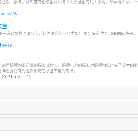
经验，总结了现代电商仓储管理系统中关于退仓的几大原则，分享给大家。 
html
07-16
法宝
第三方跨境物流服务商，软件适合的业务类型： 国际快递 类： DHL国际快递 、
l
04-19
而来的是跨境物流行业的爆发式增长。跨境电力的爆发对跨境物流产生了很大的
境物流公司的信息化管理提出了新的需求。...
g-2313.html
11-23
？