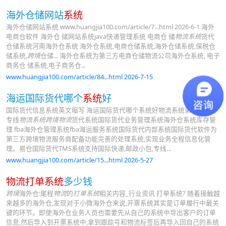
海外仓储网站
系统
海外仓储网站系统 www.huangjia100.com/article/7...html 2026-6-1 海外
电商仓软件 海外仓 储网站系统java快递管理系统 电商仓 储
物流系统
货代
仓储系统河南海外仓系统 海外仓系统,电商仓储系统,海外仓储系统,保税仓
储系统,
跨境
仓储... 海外仓系统为第三方电商仓储物流公司海外仓系统, 电子
商务仓 储系统,电子商务仓...
www.huangjia100.com/article/84...html 2026-7-15
海运国际货代哪个
系统
好
国际货代信息系统英文缩写 海运国际货代哪个系统好物流系统第三方软件
专线
物流系统跨境物流
货代系统国际货代业务管理系统海外仓系统库存管
理 fba海外仓管理系统fba海运服务系统国际货代内部系统国际货代软件为
第三方跨境物流服务商配备功能完善的处理系统,实现业务全程信息化管
理。易仓国际货代TMS系统支持国际快递,邮政小包,专线...
www.huangjia100.com/article/15...html 2026-5-27
物流打单系统
多少钱
跨境
海外仓:尾程
物流
的
打单系统
相关内容_行业资讯 打单系统? 随着接触越
来越多的海外仓,发现对于小微海外仓来说,开票系统其实是订单履行中最关
键的环节。即使海外仓业务人员也需要先从自己的系统中导出客户的订单
信息,然后导入到开票系统中,拿到跟踪号和物流标签后再导入回自己的系统