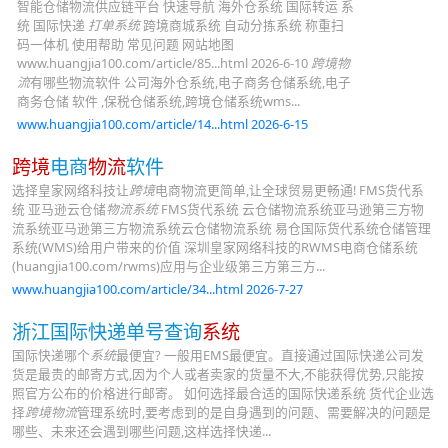
智能仓储物流供应链平台 快速导航 海外仓系统 国际转运 系
统 国际快递
打单系统
跨境商城系统 自动分拣系统 称重扫
码一体机 使用帮助 常见问题 网站地图
www.huangjia100.com/article/85...html 2026-6-10
跨境物
流
有哪些物流软件 公司海外仓系统,电子商务仓储系统,电子
商务仓储 软件 ,保税仓储系统,跨境仓储系统wms...
www.huangjia100.com/article/14...html 2026-6-15
跨境
电商
物流
软件
选择皇家网络科技让
跨境
电商物流更简单,让全球贸易更畅通! FMS货代系
统 亚马逊云仓储
物流系统
FMS货代系统 云仓储物流系统亚马逊第三方物
流系统亚马逊第三方物流系统云仓储物流系统 易仓国际货代系统仓储管理
系统(WMS)给用户带来的价值 深圳皇家网络科技的RWMS电商仓储系统
(huangjia100.com/rwms)应用与企业级第三方第三方...
www.huangjia100.com/article/34...html 2026-7-27
浙江国际快递单号查询
系统
国际快递哪个
系统
最便宜? 一般用EMS最便宜。直接通过国际快递公司发
货是最贵的邮寄方式,因为个人或者卖家的货量不大,不能获得优势,只能按
照官方公布的价格进行邮寄。 如何选择最合适的国际快递系统 货代企业选
择
跨境物流
管理系统时,要考虑到的是自身遇到的问题、需要解决的问题是
哪些、未来还会遇到哪些问题,这样选择快递...