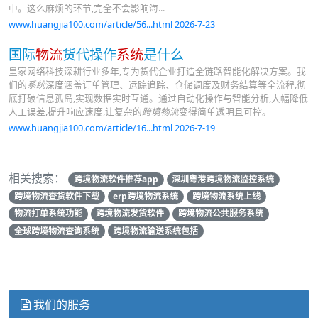
中。这么麻烦的环节,完全不会影响海...
www.huangjia100.com/article/56...html 2026-7-23
国际
物流
货代操作
系统
是什么
皇家网络科技深耕行业多年,专为货代企业打造全链路智能化解决方案。我
们的
系统
深度涵盖订单管理、运踪追踪、仓储调度及财务结算等全流程,彻
底打破信息孤岛,实现数据实时互通。通过自动化操作与智能分析,大幅降低
人工误差,提升响应速度,让复杂的
跨境物流
变得简单透明且可控。
www.huangjia100.com/article/16...html 2026-7-19
相关搜索：
跨境物流软件推荐app
深圳粤港跨境物流监控系统
跨境物流查货软件下载
erp跨境物流系统
跨境物流系统上线
物流打单系统功能
跨境物流发货软件
跨境物流公共服务系统
全球跨境物流查询系统
跨境物流输送系统包括
我们的服务