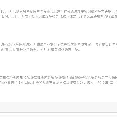
理第三方仓储对接系统民生国际货代运营管理系统深圳皇家网络科技为跨境电
咨询、设计、开发和技术运维支持服务,成员均来之电子商务及跨境物流行业,
际货代运营管理系统》,为物流企业提供全流程数字化解决方案。 该系统集订单
配置,大幅提升运营效率。同时,系统支持多语言、多...
和保税仓库建设 物流管理仓库系统 物流系统rfid
智能仓储
物流系统第三方物
家网络科技位于中国深圳,全名深圳市皇家网络科技有限公司,成立于2012年, 是