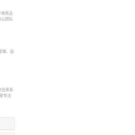
子商务企
核心团队
管理、运
流仓库系
一家专注