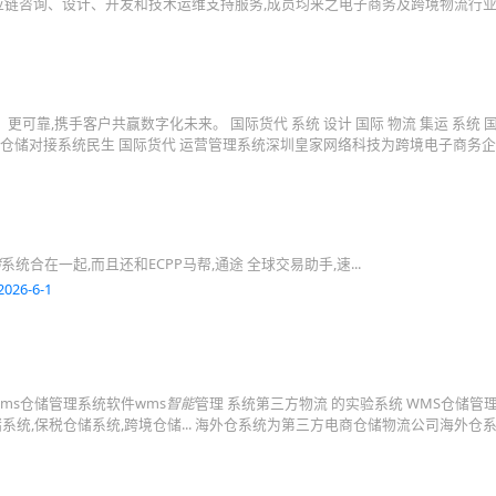
链咨询、设计、开发和技术运维支持服务,成员均来之电子商务及跨境物流行业
靠,携手客户共赢数字化未来。 国际货代 系统 设计 国际 物流 集运 系统 国
仓储对接系统民生 国际货代 运营管理系统深圳皇家网络科技为跨境电子商务
储
系统合在一起,而且还和ECPP马帮,通途 全球交易助手,速...
2026-6-1
wms仓储管理系统软件wms
智能
管理 系统第三方物流 的实验系统 WMS仓储管
系统,保税仓储系统,跨境仓储... 海外仓系统为第三方电商仓储物流公司海外仓系