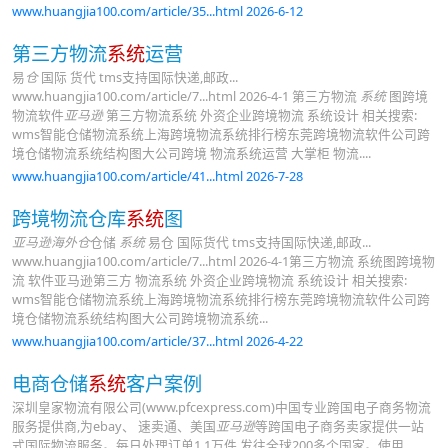
www.huangjia100.com/article/35...html 2026-6-12
第三方物流
系统
运营
易
仓
国际 货代 tms支持国际快递,邮政...
www.huangjia100.com/article/7...html 2026-4-1 第三方物流
系统
图跨境
物流软件
亚马逊
第三方物流系统 外资企业跨境物流 系统设计 相关搜索:
wms智能仓储物流系统上海跨境物流系统排行榜东莞跨境物流软件公司跨
境仓储物流系统结构图大公司跨境 物流系统运营 大掌柜 物流....
www.huangjia100.com/article/41...html 2026-7-28
跨境物流仓库
系统
图
亚马逊海外仓
仓储
系统
易仓 国际货代 tms支持国际快递,邮政...
www.huangjia100.com/article/7...html 2026-4-1第三方物流 系统图跨境物
流 软件亚马逊第三方 物流系统 外资企业跨境物流 系统设计 相关搜索:
wms智能仓储物流系统上海跨境物流系统排行榜东莞跨境物流软件公司跨
境仓储物流系统结构图大公司跨境物流系统...
www.huangjia100.com/article/37...html 2026-4-22
电商仓储
系统
客户案例
深圳皇家物流有限公司(www.pfcexpress.com)中国专业跨国电子商务物流
服务提供商,为ebay、 速卖通、美国
亚马逊
等跨国电子商务卖家提供一站
式国际物流服务。每日处理订单1.1万件,发往全球200多个国家。使用