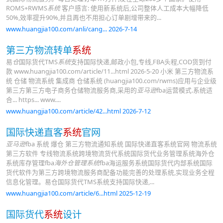
ROMS+RWMS
系统
客户感言: 使用新系统后,公司整体人工成本大幅降低
50%,效率提升90%,并且再也不用担心订单剧增带来的...
www.huangjia100.com/anli/cang... 2026-7-14
第三方物流转单
系统
易
仓
国际货代TMS
系统
支持国际快递,邮政小包,专线,FBA头程,COD货到付
款 www.huangjia100.com/article/11...html 2026-5-20 小米 第三方物流系
统 仓储 物流系统 集成商 仓储系统 (huangjia100.com/rwms)应用与企业级
第三方第三方电子商务仓储物流服务商,采用的
亚马逊
fba运营模式.系统适
合... https... www....
www.huangjia100.com/article/42...html 2026-7-12
国际快递直客
系统
官网
亚马逊
fba 系统 爆仓 第三方物流通知系统 国际快递直客系统官网 物流系统
第三方软件 专线物流系统跨境物流货代系统国际货代业务管理系统海外仓
系统库存管理fba
海外仓管理系统
fba海运服务系统国际货代内部系统国际
货代软件为第三方跨境物流服务商配备功能完善的处理系统,实现业务全程
信息化管理。易仓国际货代TMS系统支持国际快递,...
www.huangjia100.com/article/6...html 2025-12-19
国际货代
系统
设计