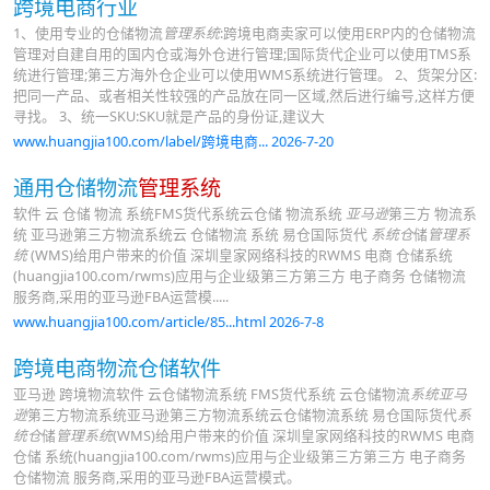
跨境电商行业
1、使用专业的仓储物流
管理系统
:跨境电商卖家可以使用ERP内的仓储物流
管理对自建自用的国内仓或海外仓进行管理;国际货代企业可以使用TMS系
统进行管理;第三方海外仓企业可以使用WMS系统进行管理。 2、货架分区:
把同一产品、或者相关性较强的产品放在同一区域,然后进行编号,这样方便
寻找。 3、统一SKU:SKU就是产品的身份证,建议大
www.huangjia100.com/label/跨境电商... 2026-7-20
通用仓储物流
管理系统
软件 云 仓储 物流 系统FMS货代系统云仓储 物流系统
亚马逊
第三方 物流系
统 亚马逊第三方物流系统云 仓储物流 系统 易仓国际货代
系统仓
储
管理系
统
(WMS)给用户带来的价值 深圳皇家网络科技的RWMS 电商 仓储系统
(huangjia100.com/rwms)应用与企业级第三方第三方 电子商务 仓储物流
服务商,采用的亚马逊FBA运营模.....
www.huangjia100.com/article/85...html 2026-7-8
跨境电商物流仓储软件
亚马逊 跨境物流软件 云仓储物流系统 FMS货代系统 云仓储物流
系统亚马
逊
第三方物流系统亚马逊第三方物流系统云仓储物流系统 易仓国际货代
系
统仓
储
管理系统
(WMS)给用户带来的价值 深圳皇家网络科技的RWMS 电商
仓储 系统(huangjia100.com/rwms)应用与企业级第三方第三方 电子商务
仓储物流 服务商,采用的亚马逊FBA运营模式。