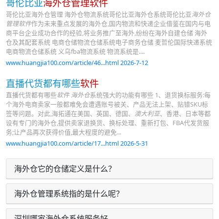
哥伦比亚
海外仓管理软件
哥伦比亚海外仓管理 海外仓物流系统哥伦比亚海外仓系统哥伦比亚
海外仓
管理软件
作为未来重点发展的海外仓,国内物流和快递企业借鉴在国内与电
商平台企业成功合作的经验,将业务推广至海外,纷纷在海外自建仓储 海外
仓及其配套系统 电商仓储物流仓储系统电子商务仓储 麦哲伦国际快递系统
电商物流仓储系统 义乌fba物流系统 物流系统是....
www.huangjia100.com/article/46...html 2026-7-12
直播代货都有哪些
软件
直播代货都有哪些
软件
海外仓
系统强大的功能有哪些 1、退货换标服务:每
个海外电商卖家一般都难免会遭遇账号被关、产品无法上架、贴错SKU标
签等问题。对此,海拓通在美国、英国、德国、
澳大利亚
、香港、日本等都
设有专门的海外仓,提供卖家退换货、换标处理、重新打包、FBA代发货服
务;让产品再次获得价值,最大程度的避免...
www.huangjia100.com/article/17...html 2026-5-31
海外仓它的仓储定义是什么？
海外仓管理系统指的是什么呢？
深圳哪家海外仓系统服务好