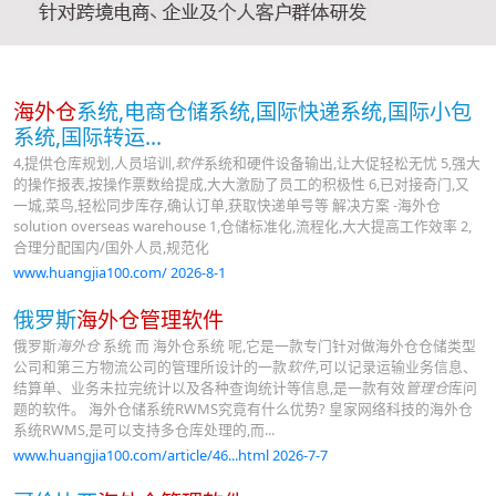
海外仓
系统,电商仓储系统,国际快递系统,国际小包
系统,国际转运...
4,提供仓库规划,人员培训,
软件
系统和硬件设备输出,让大促轻松无忧 5,强大
的操作报表,按操作票数给提成,大大激励了员工的积极性 6,已对接奇门,又
一城,菜鸟,轻松同步库存,确认订单,获取快递单号等 解决方案 -海外仓
solution overseas warehouse 1,仓储标准化,流程化,大大提高工作效率 2,
合理分配国内/国外人员,规范化
www.huangjia100.com/ 2026-8-1
俄罗斯
海外仓管理软件
俄罗斯
海外仓
系统 而 海外仓系统 呢,它是一款专门针对做海外仓仓储类型
公司和第三方物流公司的管理所设计的一款
软件
,可以记录运输业务信息、
结算单、业务未拉完统计以及各种查询统计等信息,是一款有效
管理仓
库问
题的软件。 海外仓储系统RWMS究竟有什么优势? 皇家网络科技的海外仓
系统RWMS,是可以支持多仓库处理的,而...
www.huangjia100.com/article/46...html 2026-7-7