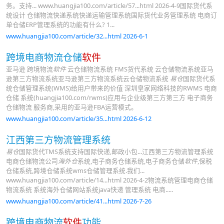
务。支持... www.huangjia100.com/article/57...html 2026-4-9国际货代系
统设计 仓储物流快递系统快递运输管理系统国际货代业务管理系统 电商订
单仓储ERP管理系统的功能有什么? 1...
www.huangjia100.com/article/32...html 2026-6-1
跨境电商物流仓储
软件
亚马逊 跨境物流
软件
云仓储物流系统 FMS货代系统 云仓储物流系统亚马
逊第三方物流系统亚马逊第三方物流系统云仓储物流系统
易仓
国际货代系
统仓储管理系统(WMS)给用户带来的价值 深圳皇家网络科技的RWMS 电商
仓储 系统(huangjia100.com/rwms)应用与企业级第三方第三方 电子商务
仓储物流 服务商,采用的亚马逊FBA运营模式。
www.huangjia100.com/article/35...html 2026-6-12
江西第三方物流管理系统
易仓
国际货代TMS系统支持国际快递,邮政小包...江西第三方物流管理系统
电商仓储物流公司
海外仓
系统,电子商务仓储系统,电子商务仓储
软件
,保税
仓储系统,跨境仓储系统wms仓储管理系统.我们...
www.huangjia100.com/article/14...html 2026-4-2物流系统管理电商仓储
物流系统 系统海外仓储网站系统java快递 管理系统 电商.....
www.huangjia100.com/article/41...html 2026-7-26
跨境电商物流
软件
功能