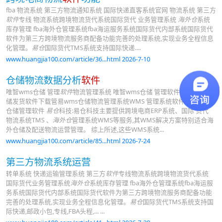
fba 物流系统 第三方物流通知系统 国际快递直客系统官网 物流系统 第三方
软件
专线 物流系统跨境物流货代系统国际货代 业务管理系统
海外仓
系统
库存管理 fba海外仓管理系统fba海运服务系统国际货代内部系统国际货代
软件为第三方跨境物流服务商配备功能完善的处理系统,实现业务全程信息
化管理。
易仓
国际货代TMS系统支持国际快递....
www.huangjia100.com/article/36...html 2026-7-10
仓储物流数据分析
软件
唯智wms仓储 管理
软件
物流管理系统 唯智wms仓储 管理软件 跨境电商仓
储发货软件下载管易wms仓储物流管理系统WMS 管理系统软件 唯智wms
仓储管理软件
易仓
科技:易仓科技主要提供跨境电商ERP系统、国际 货代
物流系统TMS 、
海外仓
管理系统WMS等服务,其WMS解决方案特别适合海
外仓储及配送物流运营管理。 综上所述,这些WMS系统...
www.huangjia100.com/article/85...html 2026-7-24
第三方物流系统运营
转单系统 快递运输管理系统 第三方
软件
专线物流系统跨境物流货代系统
国际货代业务管理系统
海外仓
系统库存管理 fba海外仓管理系统fba海运服
务系统国际货代内部系统国际货代软件为第三方跨境物流服务商配备功能
完善的处理系统,实现业务全程信息化管理。
易仓
国际货代TMS系统支持国
际快递,邮政小包,专线,FBA头程,... ...