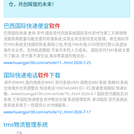
仓，共创辉煌的未来！
巴西国际快递便宜
软件
巴西国际快递 查询
软件
国际货代内部系统国际货代
软件
为第三方跨境物
流服务商配备功能完善的处理系统,实现业务全程信息化管理。易仓国际货
代TMS系统支持国际快递,邮政小包,专线,FBA头程,COD货到付款以及虚拟
海外仓业务。支持轨迹跟踪,节省许多的人力成本。 国际货代TMS系统主要
为了解决: 货代算不清空派,海派等渠道的物流总...
www.huangjia100.com/article/11...html 2026-7-25
国际快递电话
软件
下载
海外仓
WMS 国内电商仓WMS 货代系统OMS 保税仓BBC系统 直邮BC系统
全球海外仓资源整合 热线电话19925402493 扫一扫,极速查询国际 快递价
格... www.huangjia100.com/article/70...html 2026-4-1 国际货代模拟实训
系统 兰亭国际快递便宜
软件
物流仓储 系统管理软件
易仓
国际 货代系统此
类系统多用于一些提供公
仓仓
储服务...
www.huangjia100.com/article/12...html 2026-7-17
tms物流管理系统